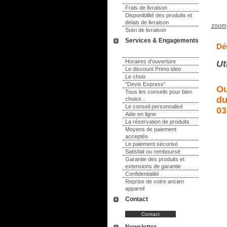
Frais de livraison
Disponibilité des produits et
délais de livraison
zoom
Suivi de livraison
Services & Engagements
Dét
Horaires d'ouverture
Ut
Le discount Primo ideo
Le choix
"Devis Express"
Ou
Tous les conseils pour bien
du
choisir...
Le conseil personnalisé
03
Aide en ligne
La réservation de produits
Moyens de paiement
acceptés
Le paiement sécurisé
Satisfait ou remboursé
Garantie des produits et
extensions de garantie
Confidentialité
Reprise de votre ancien
appareil
Contact