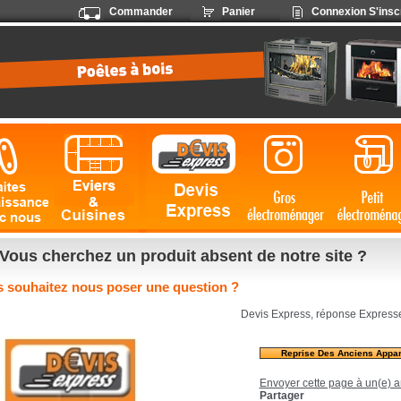
Commander
Panier
Connexion
S'insc
Vous cherchez un produit absent de notre site ?
 souhaitez nous poser une question ?
Devis Express, réponse Expresse
Reprise Des Anciens Appar
Envoyer cette page à un(e) a
Partager