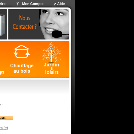
rire
Mon Compte
Aide
 :
eils
mi(e)