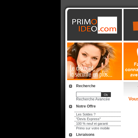
Recherche
Vous
Recherche Avancée
Notre Offre
Les Soldes ?
"Devis Express"
100 % neuf et garanti
Primo sur votre mobile
Livraisons