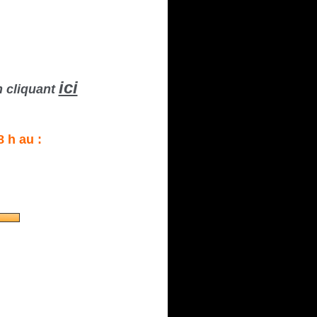
ici
n cliquant
 h au :