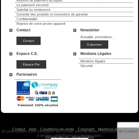
Moyens de paiement acceptés
Le paiement sécurisé
Satisfait ou remboursé
Garantie des produits et extensions de garantie
Confidentialité
Reprise de votre ancien appareil
Contact
Newsletter
Actualité, promotions...
Espace C.E.
Mentions Légales
Mentions légales
Sécurité
Partenaires
Contact
Aide
Conditions de vente
Copyright
Mentions légales
En poursuivant votre navigation sur ce site, vous acceptez l'utilisation de Cookies
à des fins statistiques et commerciales.
Design de Lo
Store Factory