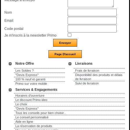
Nom
Email
Code postal
Je m'inscris à la newsletter Primo
Notre Offre
Livraisons
Les Soldes ?
Frais de livraison
"Devis Express"
Disponibilité des produits et délais
de livraison
100 % neuf et garanti
Suivi de livraison
Primo sur votre mobile
Services & Engagements
Horaires d'ouverture
Le discount Primo ideo
Le choix
"Devis Express"
Tous les conseils pour bien choisir...
Le conseil personnalisé
Aide en ligne
La réservation de produits