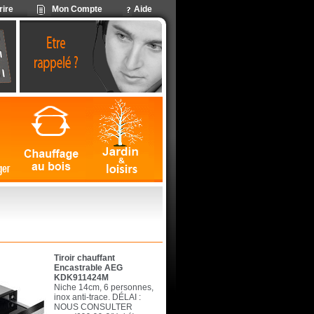
rire
Mon Compte
Aide
Tiroir chauffant
Encastrable AEG
KDK911424M
Niche 14cm, 6 personnes,
inox anti-trace. DÉLAI :
NOUS CONSULTER