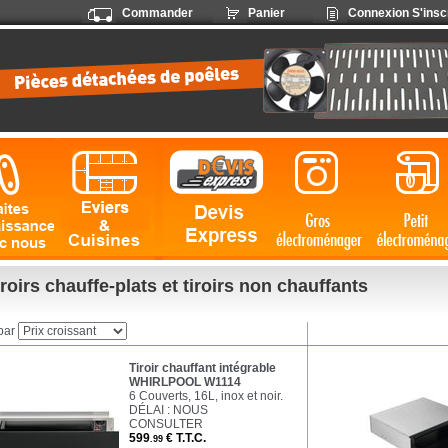
Commander
Panier
Connexion
S'insc
roirs chauffe-plats et tiroirs non chauffants
par
Tiroir chauffant intégrable
WHIRLPOOL W1114
6 Couverts, 16L, inox et noir.
DÉLAI : NOUS
CONSULTER
599
€
T.T.C.
.99