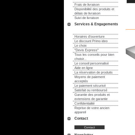
Frais de livraison
Disponibilité des produits et
délais de livraison
Suivi de livraison
Services & Engagements
Horaires d'ouverture
Le discount Primo ideo
Le choix
"Devis Express"
Tous les conseils pour bien
choisir...
Le conseil personnalisé
Aide en ligne
La réservation de produits
Moyens de paiement
acceptés
Le paiement sécurisé
Satisfait ou remboursé
Garantie des produits et
extensions de garantie
Confidentialité
Reprise de votre ancien
appareil
Contact