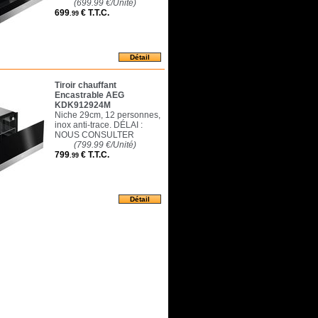
(699.99
€
/Unité)
699
€
T.T.C.
.99
Tiroir chauffant
Encastrable AEG
KDK912924M
Niche 29cm, 12 personnes,
inox anti-trace. DÉLAI :
NOUS CONSULTER
(799.99
€
/Unité)
799
€
T.T.C.
.99