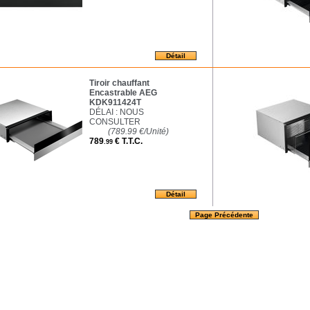
Tiroir chauffant
Encastrable AEG
KDK911424T
DÉLAI : NOUS
CONSULTER
(789.99
€
/Unité)
789
€
T.T.C.
.99