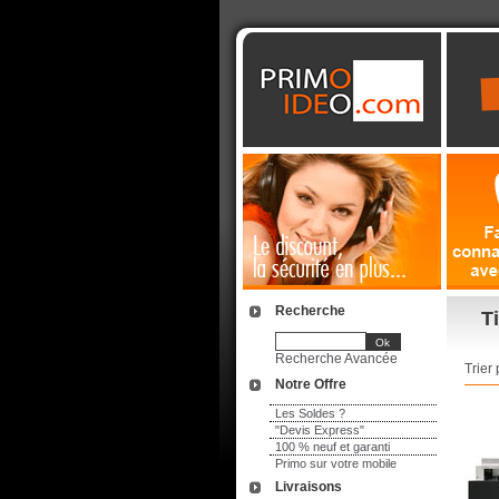
Recherche
Ti
Recherche Avancée
Trier 
Notre Offre
Les Soldes ?
"Devis Express"
100 % neuf et garanti
Primo sur votre mobile
Livraisons