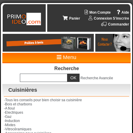
Mon Compte
Aide
Panier
Connexion
S'inscrire
Commander
Menu
Recherche
Recherche Avancée
Cuisinières
-Tous les conseils pour bien choisir sa cuisinière
-Bois et charbons
-A fioul
-Electriques
-Gaz
-Induction
-Mixtes
-Vitrocéramiques