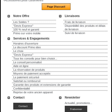
-Accessoires pour cuisinières
Notre Offre
Livraisons
Les Soldes ?
Frais de livraison
"Devis Express"
Disponibilité des produits et délais
de livraison
100 % neuf et garanti
Suivi de livraison
Primo sur votre mobile
Services & Engagements
Horaires d'ouverture
Le discount Primo ideo
Le choix
"Devis Express"
Tous les conseils pour bien choisir...
Le conseil personnalisé
Aide en ligne
La réservation de produits
Moyens de paiement acceptés
Le paiement sécurisé
Satisfait ou remboursé
Garantie des produits et extensions de garantie
Confidentialité
Reprise de votre ancien appareil
Contact
Newsletter
Actualité, promotions...