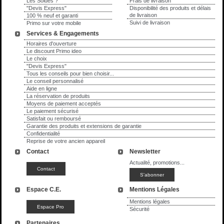
Les Soldes ?
Frais de livraison
"Devis Express"
Disponibilité des produits et délais
de livraison
100 % neuf et garanti
Suivi de livraison
Primo sur votre mobile
Services & Engagements
Horaires d'ouverture
Le discount Primo ideo
Le choix
"Devis Express"
Tous les conseils pour bien choisir...
Le conseil personnalisé
Aide en ligne
La réservation de produits
Moyens de paiement acceptés
Le paiement sécurisé
Satisfait ou remboursé
Garantie des produits et extensions de garantie
Confidentialité
Reprise de votre ancien appareil
Contact
Newsletter
Actualité, promotions...
Espace C.E.
Mentions Légales
Mentions légales
Sécurité
Partenaires