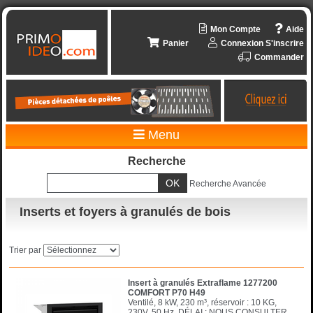
Mon Compte
Aide
Panier
Connexion
S'inscrire
Commander
Menu
Recherche
Recherche Avancée
Inserts et foyers à granulés de bois
Trier par
Insert à granulés Extraflame 1277200
COMFORT P70 H49
Ventilé, 8 kW, 230 m³, réservoir : 10 KG,
230V, 50 Hz. DÉLAI : NOUS CONSULTER