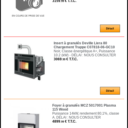
3159
€
T.T.C.
.99
Insert à granulés Deville Liera 80
Chargement Trappe C07818-06-GC10
Noir, Classe énergétique A+, Puissance
10.2 (kW) - DÉLAI : NOUS CONSULTER
3069
€
T.T.C.
.99
Foyer à granulés MCZ 5017001 Plasma
115 Wood
Puissance 14kW, rendement 80,1%, classe
A. DÉLAI : NOUS CONSULTER
4899
€
T.T.C.
.99