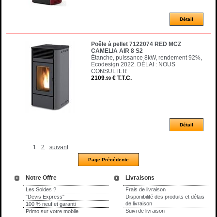
Poêle à pellet 7122074 RED MCZ
CAMELIA AIR 8 S2
Étanche, puissance 8kW, rendement 92%,
Ecodesign 2022. DÉLAI : NOUS
CONSULTER
2109
€
T.T.C.
.99
1
2
suivant
Notre Offre
Livraisons
Les Soldes ?
Frais de livraison
"Devis Express"
Disponibilité des produits et délais
de livraison
100 % neuf et garanti
Suivi de livraison
Primo sur votre mobile