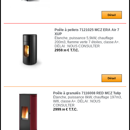
Poêle à pellets 7121025 MCZ ERA Air 7
XUP
Étanche, puissance 5,9kW, chauffage
200m3, flamme verte 7 étoiles, classe A+.
DÉLAI : NOUS CONSULTER
2959
€
T.T.C.
.99
Poêle à granulés 7116008 RED MCZ Tulip
Étanche, puissance 8kW, chauffage 197m3,
Wifi, classe A+. DÉLAI : NOUS
CONSULTER
2999
€
T.T.C.
.99