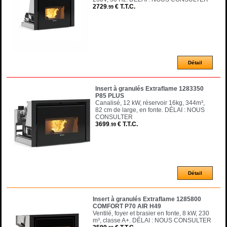
2729
€
T.T.C.
.99
Insert à granulés Extraflame 1283350
P85 PLUS
Canalisé, 12 kW, réservoir 16kg, 344m³,
82 cm de large, en fonte. DÉLAI : NOUS
CONSULTER
3699
€
T.T.C.
.99
Insert à granulés Extraflame 1285800
COMFORT P70 AIR H49
Ventilé, foyer et brasier en fonte, 8 kW, 230
m³, classe A+. DÉLAI : NOUS CONSULTER