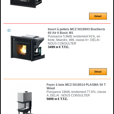
Insert à pellets MCZ 5019003 Boxtherm
60 Air 6 Basic M1
Puissance 5,9kW, rendement 91%, en
fonte, Maestro, Wifi, classe A+. DÉLAI :
NOUS CONSULTER
3499
€
T.T.C.
.99
Foyer à bois MCZ 5019014 PLASMA 50 T
Wood
Puissance 18kW, rendement 77,6%, classe
A. DÉLAI : NOUS CONSULTER
5899
€
T.T.C.
.99