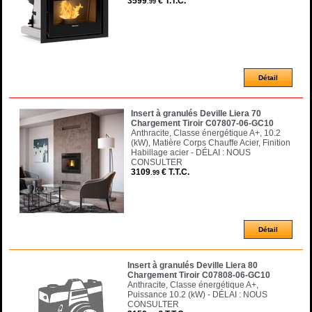
3599
€
T.T.C.
.99
Insert à granulés Deville Liera 70
Chargement Tiroir C07807-06-GC10
Anthracite, Classe énergétique A+, 10.2
(kW), Matière Corps Chauffe Acier, Finition
Habillage acier - DÉLAI : NOUS
CONSULTER
3109
€
T.T.C.
.99
Insert à granulés Deville Liera 80
Chargement Tiroir C07808-06-GC10
Anthracite, Classe énergétique A+,
Puissance 10.2 (kW) - DÉLAI : NOUS
CONSULTER