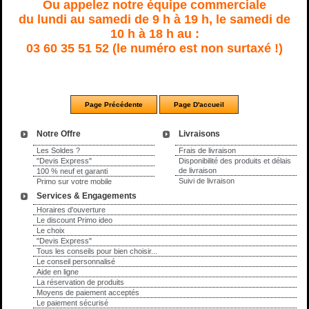
Ou appelez notre équipe commerciale
du lundi au samedi de 9 h à 19 h, le samedi de
10 h à 18 h au :
03 60 35 51 52 (le numéro est non surtaxé !)
Notre Offre
Livraisons
Les Soldes ?
Frais de livraison
"Devis Express"
Disponibilité des produits et délais
de livraison
100 % neuf et garanti
Suivi de livraison
Primo sur votre mobile
Services & Engagements
Horaires d'ouverture
Le discount Primo ideo
Le choix
"Devis Express"
Tous les conseils pour bien choisir...
Le conseil personnalisé
Aide en ligne
La réservation de produits
Moyens de paiement acceptés
Le paiement sécurisé