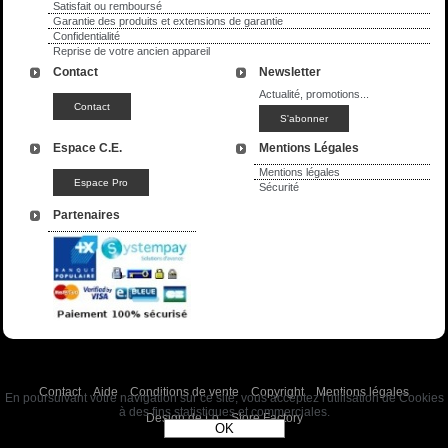
Satisfait ou remboursé
Garantie des produits et extensions de garantie
Confidentialité
Reprise de votre ancien appareil
Contact
Newsletter
Actualité, promotions...
Espace C.E.
Mentions Légales
Mentions légales
Sécurité
Partenaires
Contact
Aide
Conditions de vente
Copyright
Mentions légales
En poursuivant votre navigation sur ce site, vous acceptez l'utilisation de Cookies
à des fins statistiques et commerciales.
Design de Lo
Store Factory
OK