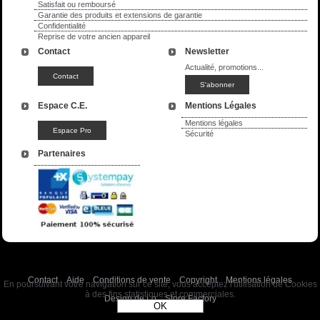
Satisfait ou remboursé
Garantie des produits et extensions de garantie
Confidentialité
Reprise de votre ancien appareil
Contact
Newsletter
Actualité, promotions...
Espace C.E.
Mentions Légales
Mentions légales
Sécurité
Partenaires
Contact
Aide
Conditions de vente
Copyright
Mentions légales
En poursuivant votre navigation sur ce site, vous acceptez l'utilisation de Cookies
à des fins statistiques et commerciales.
Design de Lo
Store Factory
OK