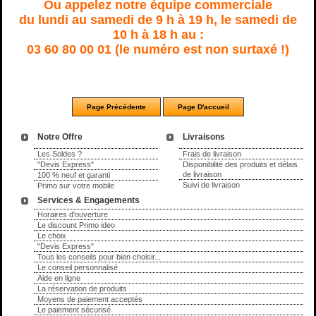
Ou appelez notre équipe commerciale
du lundi au samedi de 9 h à 19 h, le samedi de
10 h à 18 h au :
03 60 80 00 01 (le numéro est non surtaxé !)
Notre Offre
Livraisons
Les Soldes ?
Frais de livraison
"Devis Express"
Disponibilité des produits et délais
de livraison
100 % neuf et garanti
Suivi de livraison
Primo sur votre mobile
Services & Engagements
Horaires d'ouverture
Le discount Primo ideo
Le choix
"Devis Express"
Tous les conseils pour bien choisir...
Le conseil personnalisé
Aide en ligne
La réservation de produits
Moyens de paiement acceptés
Le paiement sécurisé