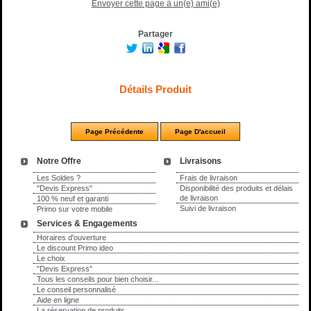
Envoyer cette page à un(e) ami(e)
Partager
Détails Produit
Notre Offre
Livraisons
Les Soldes ?
Frais de livraison
"Devis Express"
Disponibilité des produits et délais
de livraison
100 % neuf et garanti
Suivi de livraison
Primo sur votre mobile
Services & Engagements
Horaires d'ouverture
Le discount Primo ideo
Le choix
"Devis Express"
Tous les conseils pour bien choisir...
Le conseil personnalisé
Aide en ligne
La réservation de produits