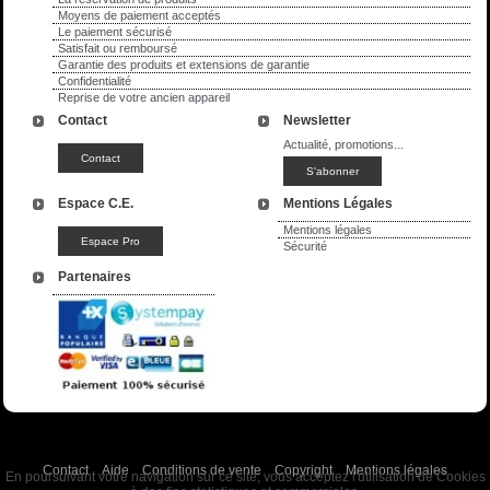
Moyens de paiement acceptés
Le paiement sécurisé
Satisfait ou remboursé
Garantie des produits et extensions de garantie
Confidentialité
Reprise de votre ancien appareil
Contact
Newsletter
Actualité, promotions...
Espace C.E.
Mentions Légales
Mentions légales
Sécurité
Partenaires
Contact
Aide
Conditions de vente
Copyright
Mentions légales
En poursuivant votre navigation sur ce site, vous acceptez l'utilisation de Cookies