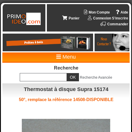
Mon Compte
Aide
Panier
Connexion
S'inscrire
Commander
Menu
Recherche
Recherche Avancée
Thermostat à disque Supra 15174
50°, remplace la référence 14508-DISPONIBLE