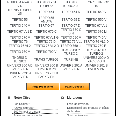
RUBIS 84 A PACK
TECNIS 2 - 01
TECNIS
TECNIS TURBO2
V N
TURBO 2
TURBO2 03
10
TECNIS TURBO2
TERTIO 54
TERTIO 54 D
TERTIO 540 V
25
TERTIO 55
TERTIO 55
TERTIO 55 D
TERTIO 550 V
AMIATA
TERTIO 640 V
TERTIO 67
TERTIO 67 D
TERTIO 67 VL1
TERTIO 670 C
TERTIO 67 VL1 D
TERTIO 670 C
TERTIO 670 Li
DIN
TERTIO 670 V
TERTIO 67VL1 G
TERTIO 690 V
TERTIO 740 V
TERTIO 76
TERTIO 76 D
TERTIO 76 VL1
TERTIO 76 VL1 D
TERTIO 76 VL2
TERTIO 76 VL2 D
TERTIO 760 Li
TERTIO 760 R
TEXCIA INOX
TEXCIA NOIR
TERTIO 760 V
TERTIO 790 V
TURBO 2
TURBO 2
THORIS D
UNIVERS 200 A D
TRAVIS TURBO2
TURBINE
TURBO2
PACK V G N
UNIVERS 200 A D
UNIVERS 200 B
UNIVERS 201 A
UNIVERS 201 B
PACK V P N
D PACK V PN
PACK V P N
PACK V PN
UNIVERS 231 A
UNIVERS 231 B
PACK V P N
PACK V PN
Notre Offre
Livraisons
Les Soldes ?
Frais de livraison
"Devis Express"
Disponibilité des produits et délais
de livraison
100 % neuf et garanti
Suivi de livraison
Primo sur votre mobile