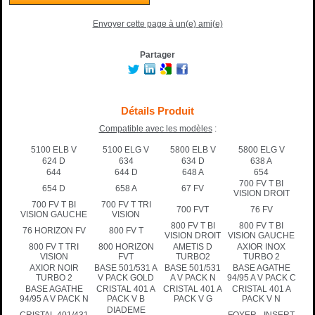
Envoyer cette page à un(e) ami(e)
Partager
Détails Produit
Compatible avec les modèles
:
5100 ELB V
5100 ELG V
5800 ELB V
5800 ELG V
624 D
634
634 D
638 A
644
644 D
648 A
654
700 FV T BI
654 D
658 A
67 FV
VISION DROIT
700 FV T BI
700 FV T TRI
700 FVT
76 FV
VISION GAUCHE
VISION
800 FV T BI
800 FV T BI
76 HORIZON FV
800 FV T
VISION DROIT
VISION GAUCHE
800 FV T TRI
800 HORIZON
AMETIS D
AXIOR INOX
VISION
FVT
TURBO2
TURBO 2
AXIOR NOIR
BASE 501/531 A
BASE 501/531
BASE AGATHE
TURBO 2
V PACK GOLD
A V PACK N
94/95 A V PACK C
BASE AGATHE
CRISTAL 401 A
CRISTAL 401 A
CRISTAL 401 A
94/95 A V PACK N
PACK V B
PACK V G
PACK V N
DIADEME
CRISTAL 401/431
FOYER - INSERT