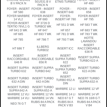
501/531 B V
ETNIS TURBO2
B V PACK N
HF 480
PACK N
FOYER - INSERT
FOYER - INSERT
FOYER -
FOYER - INSERT
HF 580
638
INSERT 648
658
FOYER MARBRE
FOYER-INSERT
FOYER-
FOYER-INSERT
14 VL2
HF 680
INSERT HF 780
HF 795
FOYER-INSERT
HF 3726 D
HF 551 D WK
HF 583 T WK
TERTIO 76VL1 G
TURBO2 WK
HF 641 D WK
HF 647
HF 657
HF 683 T WK
HF 685
HF 693 T WK
HF 781 D WK
HF 783 T WK
HOTTE
HF 785
HF 786 T
HF 793 T WK
LAVANDOU
INSERT
ILLBERG
HT 686 T
INSERT ICC
RACCORDABLE
TURBO2
636 R
INSERT
INSERT
INSERT
INSERT SUPRA
RACCORDABLE
RACCORDABLE
SUPRA TURBO
TURBO 622-A
646 R
656 R
622
INSERT
INSERT SUPRA
INSERT SUPRA
INSERT TURBO
SUPRA TURBO
TURBO 632
TURBO 642
622-A DIN
652
INSERT
INSERT TURBO
INSERT TURBO
INSERT TURBO
TURBO 652-A
632-A DIN
642-A DIN
SUPRA 632-A
DIN
INSERT TURBO
INSERT TURBO
MARBRE 12 LI
MARBRE 12 VF
SUPRA 642-A
SUPRA 652-A
MARBRE 12 VLI
MARBRE 12 VN
MARBRE 14 LI
MARBRE 14 VF
MARBRE 14 VLI
MARBRE 14 VN
NEO 67 G T
NEO 76 16/9 G T
RUBIS 84 A PACK
RUBIS 84 A
RUBIS 84 A PACK
NEO 76 G T
V B2
PACK V B3
V B4