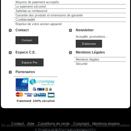
Moyens de paiement acceptés
Le paiement sécurisé
Satisfait ou remboursé
Garantie des produits et extensions de garantie
Confidentialité
Reprise de votre ancien appareil
Contact
Newsletter
Actualité, promotions...
Espace C.E.
Mentions Légales
Mentions légales
Sécurité
Partenaires
Contact
Aide
Conditions de vente
Copyright
Mentions légales
En poursuivant votre navigation sur ce site, vous acceptez l'utilisation de Cookies
à des fins statistiques et commerciales.