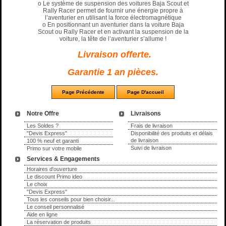
o Le système de suspension des voitures Baja Scout et
Rally Racer permet de fournir une énergie propre à
l’aventurier en utilisant la force électromagnétique
o En positionnant un aventurier dans la voiture Baja
Scout ou Rally Racer et en activant la suspension de la
voiture, la tête de l’aventurier s’allume !
Livraison offerte
.
Garantie
1 an pièces.
Notre Offre
Livraisons
Les Soldes ?
Frais de livraison
"Devis Express"
Disponibilité des produits et délais
de livraison
100 % neuf et garanti
Suivi de livraison
Primo sur votre mobile
Services & Engagements
Horaires d'ouverture
Le discount Primo ideo
Le choix
"Devis Express"
Tous les conseils pour bien choisir...
Le conseil personnalisé
Aide en ligne
La réservation de produits