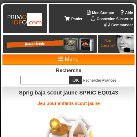
Mon Compte
Aide
Panier
Connexion
S'inscrire
Commander
Menu
Recherche
Recherche Avancée
Sprig baja scout jaune SPRIG EQ0143
Jeu pour enfants scout jaune