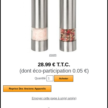
zoom
28
.99
€
T.T.C.
(dont éco-participation 0.05
€
)
Quantité
Reprise Des Anciens Appareils
Envoyer cette page à un(e) ami(e)