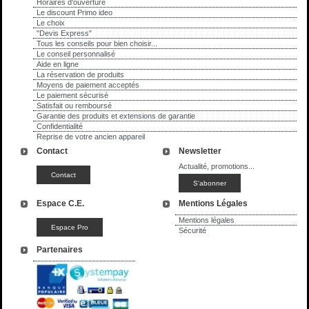
Horaires d'ouverture
Le discount Primo ideo
Le choix
"Devis Express"
Tous les conseils pour bien choisir...
Le conseil personnalisé
Aide en ligne
La réservation de produits
Moyens de paiement acceptés
Le paiement sécurisé
Satisfait ou remboursé
Garantie des produits et extensions de garantie
Confidentialité
Reprise de votre ancien appareil
Contact
Newsletter
Actualité, promotions...
Espace C.E.
Mentions Légales
Mentions légales
Sécurité
Partenaires