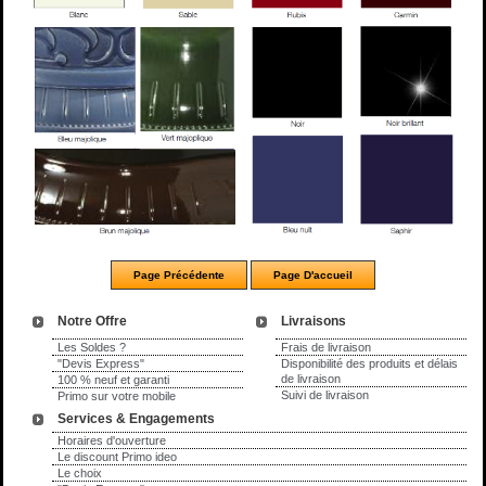
Notre Offre
Livraisons
Les Soldes ?
Frais de livraison
"Devis Express"
Disponibilité des produits et délais
de livraison
100 % neuf et garanti
Suivi de livraison
Primo sur votre mobile
Services & Engagements
Horaires d'ouverture
Le discount Primo ideo
Le choix