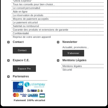
"Devis Express"
Tous les conseils pour bien choisir...
Le conseil personnalisé
Aide en ligne
La réservation de produits
Moyens de paiement acceptés
Le paiement sécurisé
Satisfait ou remboursé
Garantie des produits et extensions de garantie
Confidentialité
Reprise de votre ancien appareil
Contact
Newsletter
Actualité, promotions...
Espace C.E.
Mentions Légales
Mentions légales
Sécurité
Partenaires