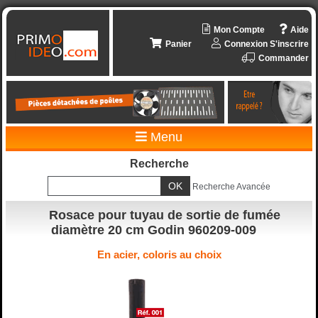
Mon Compte
Aide
Panier
Connexion
S'inscrire
Commander
Menu
Recherche
Recherche Avancée
Rosace pour tuyau de sortie de fumée
diamètre 20 cm Godin 960209-009
En acier, coloris au choix