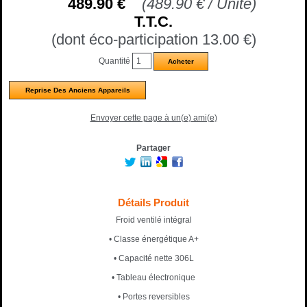
489
.90
€
(
489.90
€
/ Unité)
T.T.C.
(dont éco-participation 13.00
€
)
Quantité
Reprise Des Anciens Appareils
Envoyer cette page à un(e) ami(e)
Partager
Détails Produit
Froid ventilé intégral
• Classe énergétique A+
• Capacité nette 306L
• Tableau électronique
• Portes reversibles