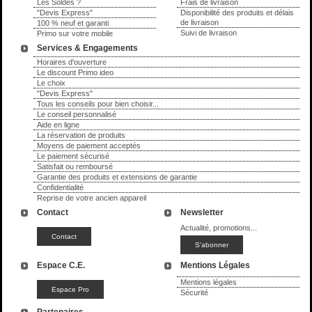
Les Soldes ?
Frais de livraison
"Devis Express"
Disponibilité des produits et délais
de livraison
100 % neuf et garanti
Suivi de livraison
Primo sur votre mobile
Services & Engagements
Horaires d'ouverture
Le discount Primo ideo
Le choix
"Devis Express"
Tous les conseils pour bien choisir...
Le conseil personnalisé
Aide en ligne
La réservation de produits
Moyens de paiement acceptés
Le paiement sécurisé
Satisfait ou remboursé
Garantie des produits et extensions de garantie
Confidentialité
Reprise de votre ancien appareil
Contact
Newsletter
Actualité, promotions...
Espace C.E.
Mentions Légales
Mentions légales
Sécurité