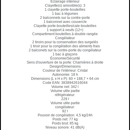
Éclairage intérieur
Clayette(s) amovible(s): 3
1 clayette porte-bouteilles
1 bac à légumes
2 balconnets sur la contre-porte
1 balconnet avec couvercle
Clayette porte-bouteilles/cale-bouteilles
1 support à oeufs (12×)
Compartiment bouteilles à double rangée
Congélateur
2 tiroirs pour la conservation des surgelés
1 tiroir pour la congélation des aliments frais
2 balconets sur la contre-porte du congélateur
1 bac à glaçons
Économie/Sécurité
Sens d'ouverture de la porte: Charnières à droite
Design/Dimensions
Couleur de l'intérieur: Cristal
Autonomie: 18 h
Dimensions (L x H x P): 60 × 188,7 × 64 cm
Code EAN: 3838942616044
Volume net: 342 l
Volume utile partie
réfrigérateur:
229 l
Volume utile partie
congélateur:
92 l
Pouvoir de congélation: 4,5 kg/24h
Poids net: 77 kg
Poids brut: 85 kg
Niveau sonore: 41 dB(A)