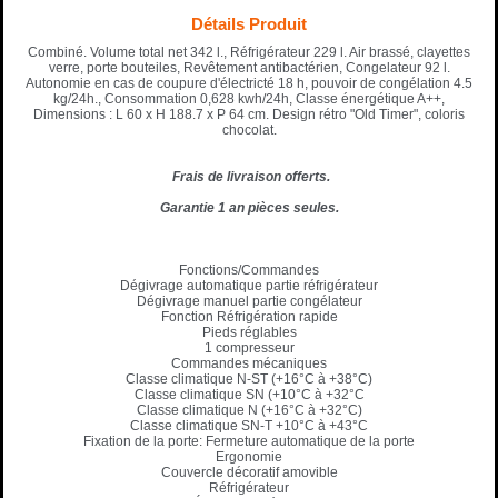
Détails Produit
Combiné. Volume total net 342 l., Réfrigérateur 229 l. Air brassé, clayettes
verre, porte bouteiles, Revêtement antibactérien, Congelateur 92 l.
Autonomie en cas de coupure d'électricté 18 h, pouvoir de congélation 4.5
kg/24h., Consommation 0,628 kwh/24h, Classe énergétique A++,
Dimensions : L 60 x H 188.7 x P 64 cm. Design rétro "Old Timer", coloris
chocolat.
Frais de livraison offerts.
Garantie 1 an pièces seules.
Fonctions/Commandes
Dégivrage automatique partie réfrigérateur
Dégivrage manuel partie congélateur
Fonction Réfrigération rapide
Pieds réglables
1 compresseur
Commandes mécaniques
Classe climatique N-ST (+16°C à +38°C)
Classe climatique SN (+10°C à +32°C
Classe climatique N (+16°C à +32°C)
Classe climatique SN-T +10°C à +43°C
Fixation de la porte: Fermeture automatique de la porte
Ergonomie
Couvercle décoratif amovible
Réfrigérateur