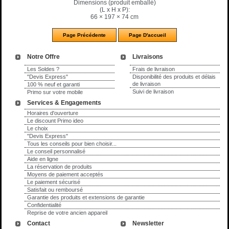
Dimensions (produit emballé)
(L x H x P):
66 × 197 × 74 cm
Notre Offre
Livraisons
Les Soldes ?
Frais de livraison
"Devis Express"
Disponibilité des produits et délais
de livraison
100 % neuf et garanti
Suivi de livraison
Primo sur votre mobile
Services & Engagements
Horaires d'ouverture
Le discount Primo ideo
Le choix
"Devis Express"
Tous les conseils pour bien choisir...
Le conseil personnalisé
Aide en ligne
La réservation de produits
Moyens de paiement acceptés
Le paiement sécurisé
Satisfait ou remboursé
Garantie des produits et extensions de garantie
Confidentialité
Reprise de votre ancien appareil
Contact
Newsletter