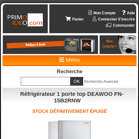
Mon Compte
Aide
Panier
Connexion
S'inscrire
Commander
Menu
Recherche
Recherche Avancée
Réfrigérateur 1 porte top DEAWOO FN-
15B2RNW
STOCK DÉFINITIVEMENT ÉPUISÉ