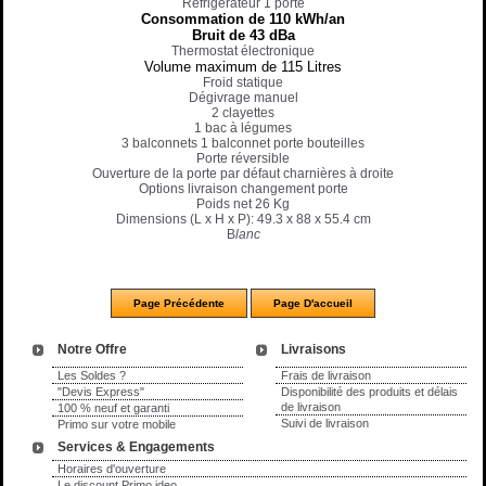
Réfrigérateur 1 porte
Consommation de 110 kWh/an
Bruit de 43 dBa
Thermostat électronique
Volume maximum de 115 Litres
Froid statique
Dégivrage manuel
2 clayettes
1 bac à légumes
3 balconnets 1 balconnet porte bouteilles
Porte réversible
Ouverture de la porte par défaut charnières à droite
Options livraison changement porte
Poids net 26 Kg
Dimensions (L x H x P): 49.3 x 88 x 55.4 cm
B
lanc
Notre Offre
Livraisons
Les Soldes ?
Frais de livraison
"Devis Express"
Disponibilité des produits et délais
de livraison
100 % neuf et garanti
Suivi de livraison
Primo sur votre mobile
Services & Engagements
Horaires d'ouverture
Le discount Primo ideo