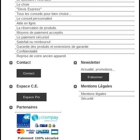
Le choix
"Devis Express"
Tous les conseils pour bien choisir...
Le conseil personnalisé
Aide en ligne
La réservation de produits
Moyens de paiement acceptés
Le paiement sécurisé
Satisfait ou remboursé
Garantie des produits et extensions de garantie
Confidentialité
Reprise de votre ancien appareil
Contact
Newsletter
Actualité, promotions...
Espace C.E.
Mentions Légales
Mentions légales
Sécurité
Partenaires