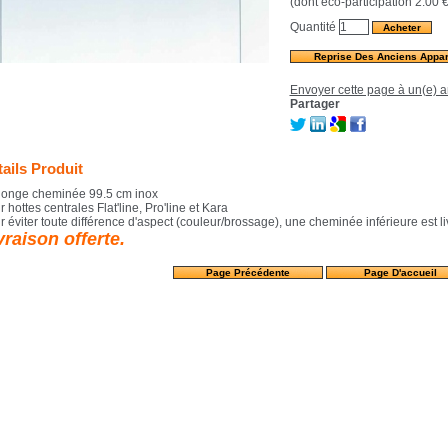
(dont éco-participation 2.00
Quantité
Reprise Des Anciens Appar
Envoyer cette page à un(e) a
Partager
ails Produit
longe cheminée 99.5 cm inox
 hottes centrales Flat'line, Pro'line et Kara
r éviter toute différence d'aspect (couleur/brossage), une cheminée inférieure est l
vraison offerte.