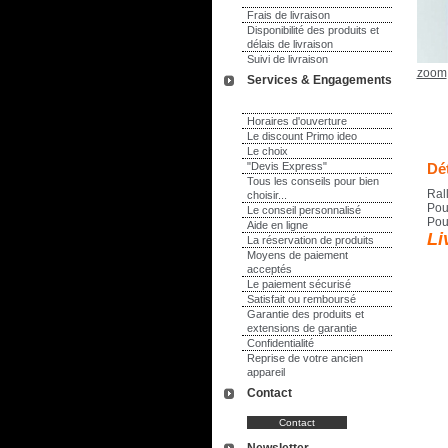
Frais de livraison
Disponibilité des produits et
délais de livraison
Suivi de livraison
zoom
Services & Engagements
Horaires d'ouverture
Le discount Primo ideo
Le choix
"Devis Express"
Dét
Tous les conseils pour bien
Ral
choisir...
Pour
Le conseil personnalisé
Pou
Aide en ligne
Li
La réservation de produits
Moyens de paiement
acceptés
Le paiement sécurisé
Satisfait ou remboursé
Garantie des produits et
extensions de garantie
Confidentialité
Reprise de votre ancien
appareil
Contact