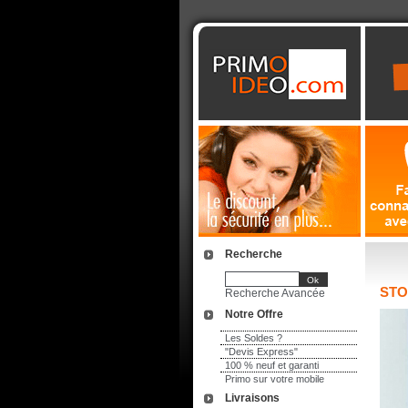
Recherche
STO
Recherche Avancée
Notre Offre
Les Soldes ?
"Devis Express"
100 % neuf et garanti
Primo sur votre mobile
Livraisons