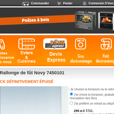
Commander
Panier
Connexion
S'insc
Rallonge de fût Novy 7450101
CK DÉFINITIVEMENT ÉPUISÉ
- Je choisis la livraison ou le retrai
J'ai choisi la livraison, gratu
l'exception des îles)
J'ai préféré un retrait au dép
299
€
T.T.C.
.99