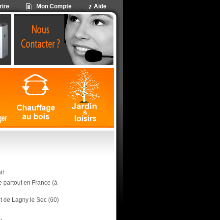
rire
Mon Compte
Aide
t :
ite partout en France (à
ôt de Lagny le Sec (60)