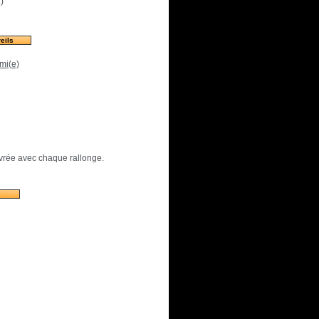
€
)
eils
mi(e)
ivrée avec chaque rallonge.