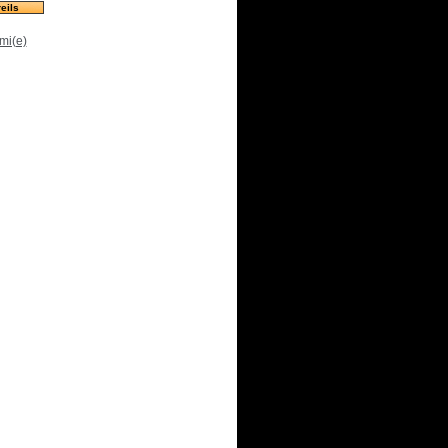
eils
mi(e)