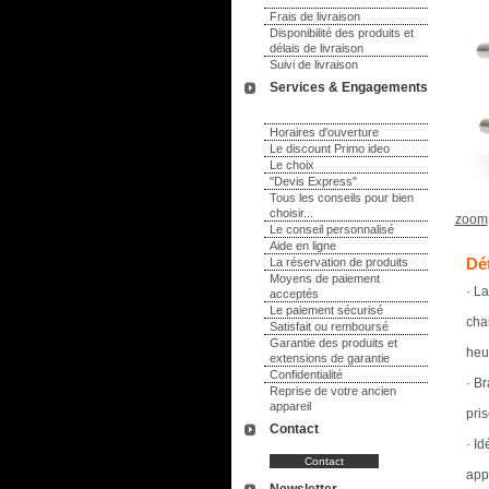
Frais de livraison
Disponibilité des produits et
délais de livraison
Suivi de livraison
Services & Engagements
Horaires d'ouverture
Le discount Primo ideo
Le choix
"Devis Express"
Tous les conseils pour bien
choisir...
zoom
Le conseil personnalisé
Aide en ligne
Dét
La réservation de produits
Moyens de paiement
· L
acceptés
Le paiement sécurisé
cha
Satisfait ou remboursé
Garantie des produits et
heu
extensions de garantie
Confidentialité
· B
Reprise de votre ancien
appareil
pri
Contact
· Id
app