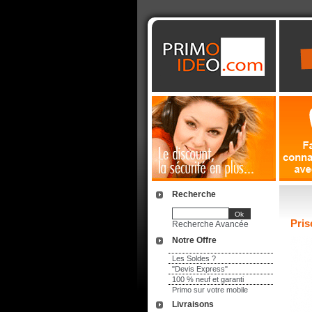
Recherche
Pris
Recherche Avancée
Notre Offre
Les Soldes ?
"Devis Express"
100 % neuf et garanti
Primo sur votre mobile
Livraisons