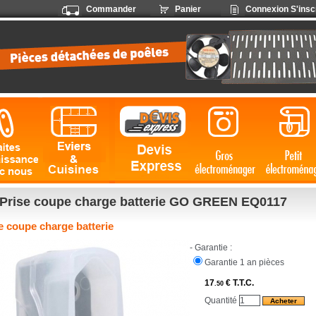
Commander
Panier
Connexion
S'insc
Prise coupe charge batterie GO GREEN EQ0117
e coupe charge batterie
- Garantie :
Garantie 1 an pièces
17
€
T.T.C.
.50
Quantité