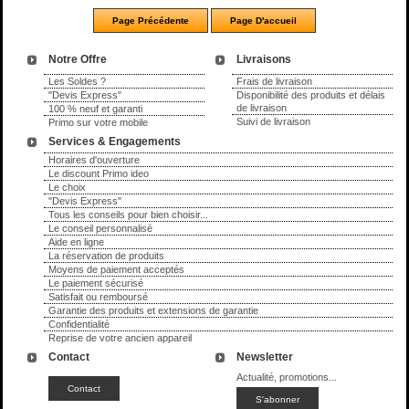
Notre Offre
Livraisons
Les Soldes ?
Frais de livraison
"Devis Express"
Disponibilité des produits et délais
de livraison
100 % neuf et garanti
Suivi de livraison
Primo sur votre mobile
Services & Engagements
Horaires d'ouverture
Le discount Primo ideo
Le choix
"Devis Express"
Tous les conseils pour bien choisir...
Le conseil personnalisé
Aide en ligne
La réservation de produits
Moyens de paiement acceptés
Le paiement sécurisé
Satisfait ou remboursé
Garantie des produits et extensions de garantie
Confidentialité
Reprise de votre ancien appareil
Contact
Newsletter
Actualité, promotions...