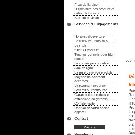
Frais de livraison
Disponibilité des produits et
délais de livraison
Suivi de livraison
Services & Engagements
Horaires d'ouverture
Le discount Primo ideo
Le choix
"Devis Express"
Tous les conseils pour bien
choisir...
zoom
Le conseil personnalisé
Aide en ligne
La réservation de produits
Dét
Moyens de paiement
acceptés
In
Le paiement sécurisé
Satisfait ou remboursé
Pui
Garantie des produits et
Ren
extensions de garantie
Fla
Hau
Confidentialité
Pro
Reprise de votre ancien
Lar
appareil
poid
Contact
rac
dia
émi
Bus