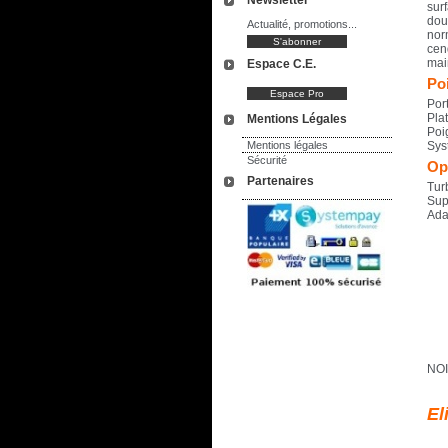
Newsletter
sur
dou
Actualité, promotions...
nor
cen
mai
Espace C.E.
Poi
Port
Pla
Mentions Légales
Poi
Mentions légales
Sys
Sécurité
Opt
Partenaires
Tur
Sup
Ada
NOI
El