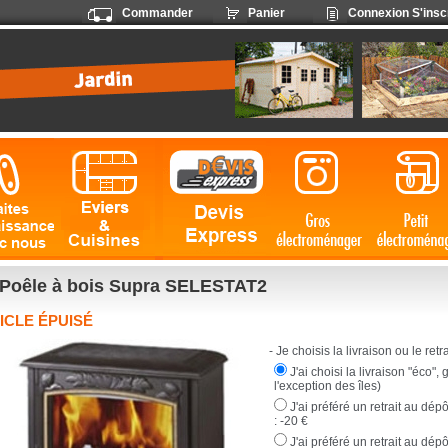
Commander
Panier
Connexion
S'insc
Poêle à bois Supra SELESTAT2
ICLE ÉPUISÉ
- Je choisis la livraison ou le retrai
J'ai choisi la livraison "éco",
l'exception des îles)
J'ai préféré un retrait au dé
:
-20 €
J'ai préféré un retrait au dép