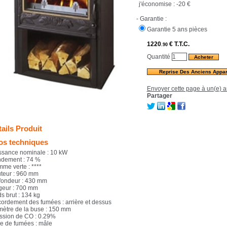
j'économise :
-20 €
- Garantie :
Garantie 5 ans pièces
1220
€
T.T.C.
.90
Quantité
Reprise Des Anciens Appar
Envoyer cette page à un(e) a
Partager
ails Produit
fos techniques
ssance nominale : 10 kW
dement : 74 %
mme verte : ****
teur : 960 mm
fondeur : 430 mm
geur : 700 mm
s brut : 134 kg
cordement des fumées : arrière et dessus
mètre de la buse : 150 mm
ssion de CO : 0.29%
e de fumées : mâle