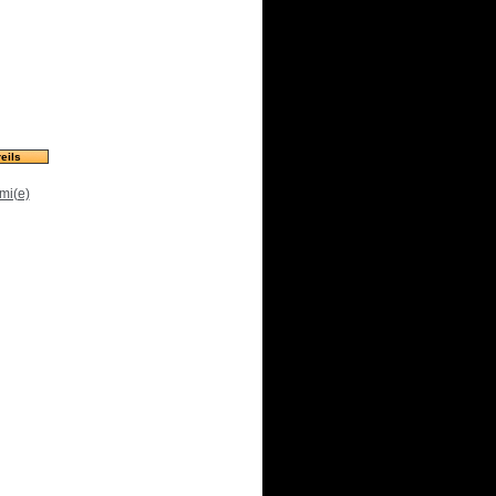
eils
mi(e)