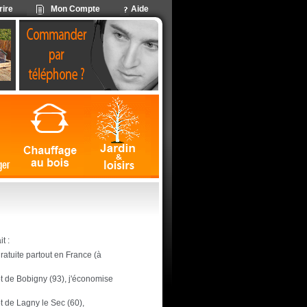
rire
Mon Compte
Aide
t :
 gratuite partout en France (à
pôt de Bobigny (93), j'économise
ôt de Lagny le Sec (60),