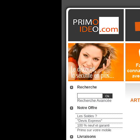
Recherche
ART
Recherche Avancée
Notre Offre
Les Soldes ?
"Devis Express"
100 % neuf et garanti
Primo sur votre mobile
Livraisons