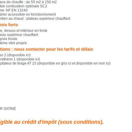
face de chauffe : de 55 m2 à 150 m2
ble combustion optimale SC2
me: NF EN 13240
drier accessible en fonctionnement
ntien au chaud : plateau supérieur chauffant
nts forts
e, dessus et intérieur en fonte
teau supérieur chauffant
gnée froide
tème vitre propre
ions : nous contacter pour les tarifs et délais
bo 2 (disponible
ici
)
ratherm 1 (disponible
ici
)
ptateur de tirage AT 15 (disponible en gris
ici
et disponible en noir
ici
)
R SATINÉ
igible au crédit d'impôt (sous conditions).