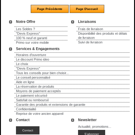
Notre Offre
Livraisons
Les Soldes ?
Frais de livraison
"Devis Express"
Disponibilité des produits et délais
de livraison
100 % neuf et garanti
Suivi de livraison
Primo sur votre mobile
Services & Engagements
Horaires d'ouverture
Le discount Primo ideo
Le choix
"Devis Express"
Tous les conseils pour bien choisir...
Le conseil personnalisé
Aide en ligne
La réservation de produits
Moyens de paiement acceptés
Le paiement sécurisé
Satisfait ou remboursé
Garantie des produits et extensions de garantie
Confidentialité
Reprise de votre ancien appareil
Contact
Newsletter
Actualité, promotions...