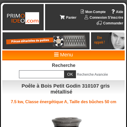
Mon Compte
Aide
Panier
Connexion
S'inscrire
Commander
Menu
Recherche
Recherche Avancée
Poêle à Bois Petit Godin 310107 gris
métallisé
7.5 kw, Classe énergétique A, Taille des bûches 50 cm