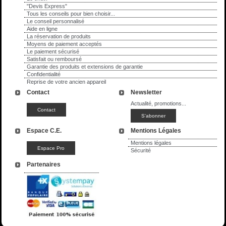
"Devis Express"
Tous les conseils pour bien choisir...
Le conseil personnalisé
Aide en ligne
La réservation de produits
Moyens de paiement acceptés
Le paiement sécurisé
Satisfait ou remboursé
Garantie des produits et extensions de garantie
Confidentialité
Reprise de votre ancien appareil
Contact
Newsletter
Actualité, promotions...
Espace C.E.
Mentions Légales
Mentions légales
Sécurité
Partenaires