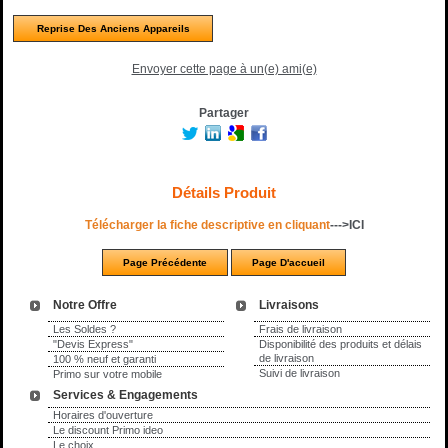
Reprise Des Anciens Appareils
Envoyer cette page à un(e) ami(e)
Partager
Détails Produit
Télécharger la fiche descriptive en cliquant
-
-->ICI
Notre Offre
Livraisons
Les Soldes ?
Frais de livraison
"Devis Express"
Disponibilité des produits et délais
de livraison
100 % neuf et garanti
Suivi de livraison
Primo sur votre mobile
Services & Engagements
Horaires d'ouverture
Le discount Primo ideo
Le choix