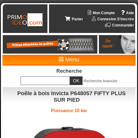
Mon Compte
Aide
Panier
Connexion
S'inscrire
Commander
Menu
Recherche
Recherche Avancée
Poêle à bois Invicta P648057 FIFTY PLUS
SUR PIED
Puissance 10 kw