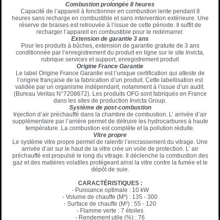
Combustion prolongée 8 heures
Capacité de l’appareil à fonctionner en combustion lente pendant 8
heures sans recharge en combustible et sans intervention extérieure. Une
réserve de braises est retrouvée à l’issue de cette période. Il suffit de
recharger l’appareil en combustible pour le redémarrer.
Extension de garantie 3 ans
Pour les produits à bûches, extension de garantie gratuite de 3 ans
conditionnée par l’enregistrement du produit en ligne sur le site Invicta,
rubrique services et support, enregistrement produit
Origine France Garantie
Le label Origine France Garantie est l’unique certification qui atteste de
l’origine française de la fabrication d’un produit. Cette labellisation est
validée par un organisme indépendant, notamment à l’issue d’un audit.
(Bureau Veritas N°7208672). Les produits OFG sont fabriqués en France
dans les sites de production Invicta Group.
Système de post-combustion
Injection d’air préchauffé dans la chambre de combustion. L’ arrivée d’air
supplémentaire par l’arrière permet de détruire les hydrocarbures à haute
température. La combustion est complète et la pollution réduite.
Vitre propre
Le système vitre propre permet de ralentir l’encrassement du vitrage. Une
arrivée d’air sur le haut de la vitre crée un voile de protection. L’ air
préchauffé est propulsé le long du vitrage. Il déclenche la combustion des
gaz et des matières volatiles protégeant ainsi la vitre contre la fumée et le
dépôt de suie.
CARACTÉRISTIQUES :
- Puissance optimale : 10 kW
- Volume de chauffe (M³) : 135 - 300
- Surface de chauffe (M²) : 55 - 120
- Flamme verte : 7 étoiles
- Rendement utile (%) : 76