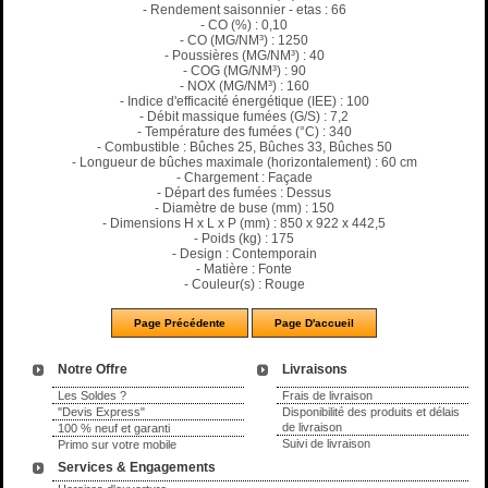
- Rendement saisonnier - etas : 66
- CO (%) : 0,10
- CO (MG/NM³) : 1250
- Poussières (MG/NM³) : 40
- COG (MG/NM³) : 90
- NOX (MG/NM³) : 160
- Indice d'efficacité énergétique (IEE) : 100
- Débit massique fumées (G/S) : 7,2
- Température des fumées (°C) : 340
- Combustible : Bûches 25, Bûches 33, Bûches 50
- Longueur de bûches maximale (horizontalement) : 60 cm
- Chargement : Façade
- Départ des fumées : Dessus
- Diamètre de buse (mm) : 150
- Dimensions H x L x P (mm) : 850 x 922 x 442,5
- Poids (kg) : 175
- Design : Contemporain
- Matière : Fonte
- Couleur(s) : Rouge
Notre Offre
Livraisons
Les Soldes ?
Frais de livraison
"Devis Express"
Disponibilité des produits et délais
de livraison
100 % neuf et garanti
Suivi de livraison
Primo sur votre mobile
Services & Engagements