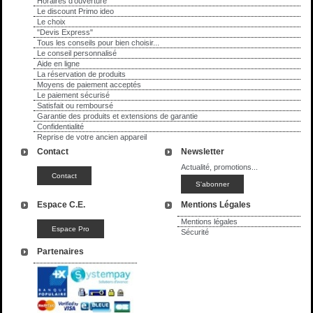
Horaires d'ouverture
Le discount Primo ideo
Le choix
"Devis Express"
Tous les conseils pour bien choisir...
Le conseil personnalisé
Aide en ligne
La réservation de produits
Moyens de paiement acceptés
Le paiement sécurisé
Satisfait ou remboursé
Garantie des produits et extensions de garantie
Confidentialité
Reprise de votre ancien appareil
Contact
Newsletter
Actualité, promotions...
Espace C.E.
Mentions Légales
Mentions légales
Sécurité
Partenaires