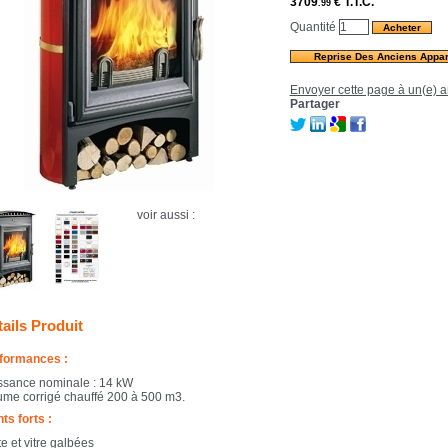
3709
€
T.T.C.
.99
Quantité
Reprise Des Anciens Appar
Envoyer cette page à un(e) a
Partager
voir aussi :
ails Produit
formances :
ssance nominale : 14 kW
ume corrigé chauffé 200 à 500 m3.
ts forts :
e et vitre galbées