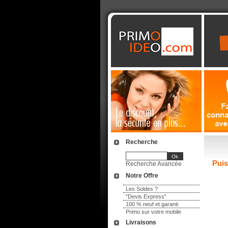
Recherche
Pui
Recherche Avancée
Notre Offre
Les Soldes ?
"Devis Express"
100 % neuf et garanti
Primo sur votre mobile
Livraisons