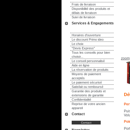
Frais de livraison
Disponibilité des produits et
délais de livraison
Suivi de livraison
Services & Engagements
Horaires d'ouverture
Le discount Primo ideo
Le choix
"Devis Express"
Tous les conseils pour bien
choisir...
zoom
Le conseil personnalisé
Aide en ligne
La réservation de produits
Moyens de paiement
acceptés
Le paiement sécurisé
Satisfait ou remboursé
Garantie des produits et
Dét
extensions de garantie
Confidentialité
Reprise de votre ancien
Per
appareil
Pui
Contact
Vol
Poin
Port