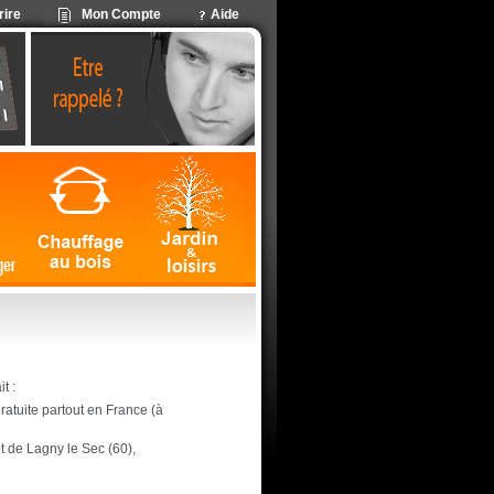
rire
Mon Compte
Aide
t :
 gratuite partout en France (à
ôt de Lagny le Sec (60),