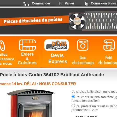
Commander
Panier
Connexion
S'insc
Poele à bois Godin 364102 Brûlhaut Anthracite
ssance 14 kw. DÉLAI : NOUS CONSULTER
- Je choisis la livraison ou le retrai
J'ai choisi la livraison "éco",
l'exception des îles)
J'ai préféré un retrait au dép
j'économise :
-20 €