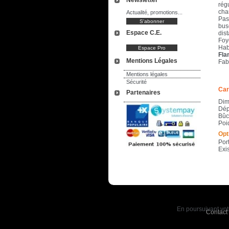
Newsletter
rég
cha
Actualité, promotions...
Pass
bus
Espace C.E.
dis
Foye
Hab
Fla
Mentions Légales
Fab
Mentions légales
Sécurité
Car
Partenaires
Dim
Dép
Bûc
Poi
Opt
Port
Exis
En poursuivant votr
Contact