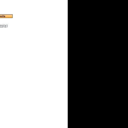
eils
mi(e)