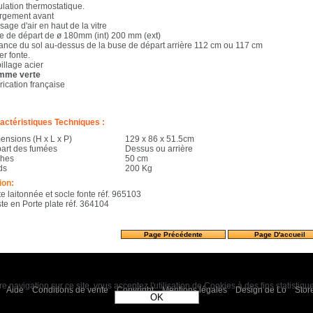
ulation thermostatique.
rgement avant
age d'air en haut de la vitre
e de départ de ø 180mm (int) 200 mm (ext)
tance du sol au-dessus de la buse de départ arrière 112 cm ou 117 cm
r fonte.
illage acier
mme verte
rication française
actéristiques Techniques :
ensions (H x L x P)
129 x 86 x 51.5cm
art des fumées
Dessus ou arrière
hes
50 cm
ds
200 Kg
ion:
e laitonnée et socle fonte réf. 965103
te en Porte plate réf. 364104
e navigation sur ce site, vous acceptez l'utilisation de Cookies à des fins statistiq
Aide
Conditions de vente
Copyright
Mentions légales
Design de Lo
Stor
OK