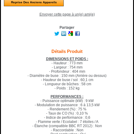
Reprise Des Anciens Appareils
Envoyer cette page à un(e) ami(e)
Partager
Détails Produit
DIMENSIONS ET POIDS :
- Hauteur : 773 mm
- Largeur : 754 mm
- Profondeur : 404 mm
- Diamètre de buse : 150 mm (Arrière ou dessus)
- Hauteur de buse / sol : 60,1 cm
- Longueur de bûches : 58 cm
- Poids : 152 kg
PERFORMANCES :
- Puissance optimale (kW) : 9 kW
- Modulation de puissance : 6 à 13,5 kW
- Rendement (%) : 75 %
- Taux de CO (%) : 0,10 %
- Indice de performance : 0,6
- Flamme verte / Ecolabel : 7 étoiles / A
- Étanche (compatible BBC RT 2012) : Non
- Raccordable : Non