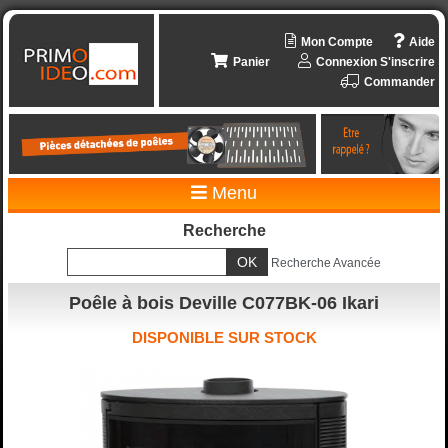
Mon Compte
Aide
Panier
Connexion
S'inscrire
Commander
Menu
Recherche
Recherche Avancée
Poêle à bois Deville C077BK-06 Ikari
DISPONIBLE SUR STOCK