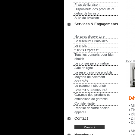
Frais de livraison
Disponibilité des produits et
délais de livraison
Suivi de livraison
Services & Engagements
Horaires d'ouverture
Le discount Primo ideo
Le choix
"Devis Express"
Tous les conseils pour bien
choisir...
zoom
Le conseil personnalisé
Aide en ligne
La réservation de produits
Moyens de paiement
acceptés
Le paiement sécurisé
Satisfait ou remboursé
Garantie des produits et
Dét
extensions de garantie
Confidentialité
• Mi
Reprise de votre ancien
• Fi
appareil
• Ø
Contact
• D
• Dé
• M