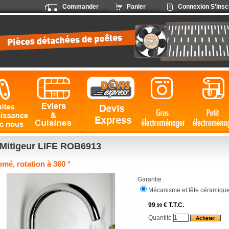
Commander
Panier
Connexion
S'insc
Mitigeur LIFE ROB6913
mé, rotation à 360 °
Garantie :
Mécanisme et tête céramique
99
€
T.T.C.
.99
Quantité