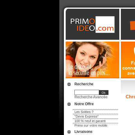
Recherche
Chro
Recherche Avancée
Notre Offre
Les Soldes ?
"Devis Express"
100 % neuf et garanti
Primo sur votre mobile
Livraisons