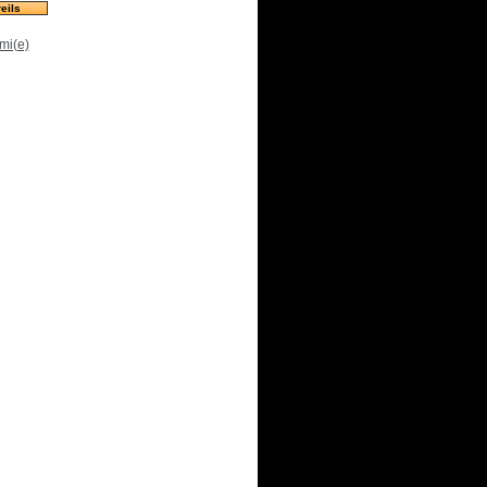
eils
mi(e)