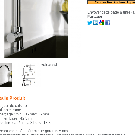
Reprise Des Anciens Appar
Envoyer cette page à un(e) a
Partager
voir aussi :
ails Produit
tigeur de cuisine
nition chromé
 perçage : min.33 - max.35 mm.
im. embase : 42,5 mm.
bit litre eau/min. à 3 bars : 13,8 l.
écanisme et tête céramique garantis 5 ans.