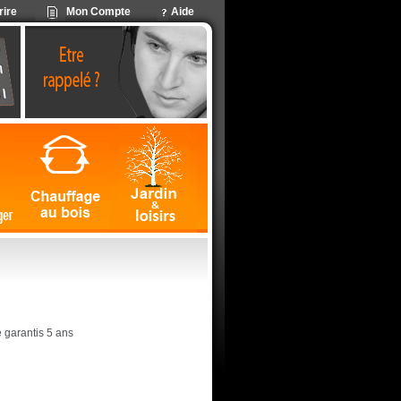
rire
Mon Compte
Aide
 garantis 5 ans