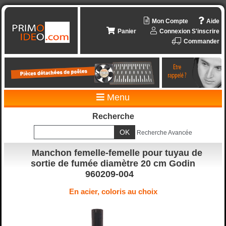
Mon Compte
Aide
Panier
Connexion
S'inscrire
Commander
Menu
Recherche
Recherche Avancée
Manchon femelle-femelle pour tuyau de
sortie de fumée diamètre 20 cm Godin
960209-004
En acier, coloris au choix