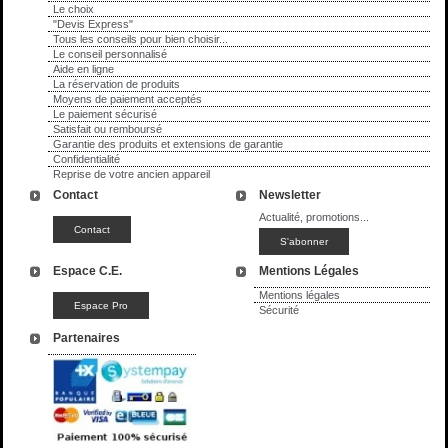
Le choix
"Devis Express"
Tous les conseils pour bien choisir...
Le conseil personnalisé
Aide en ligne
La réservation de produits
Moyens de paiement acceptés
Le paiement sécurisé
Satisfait ou remboursé
Garantie des produits et extensions de garantie
Confidentialité
Reprise de votre ancien appareil
Contact
Newsletter
Actualité, promotions...
Espace C.E.
Mentions Légales
Mentions légales
Sécurité
Partenaires