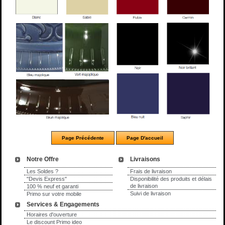
Notre Offre
Livraisons
Les Soldes ?
Frais de livraison
"Devis Express"
Disponibilité des produits et délais
de livraison
100 % neuf et garanti
Suivi de livraison
Primo sur votre mobile
Services & Engagements
Horaires d'ouverture
Le discount Primo ideo