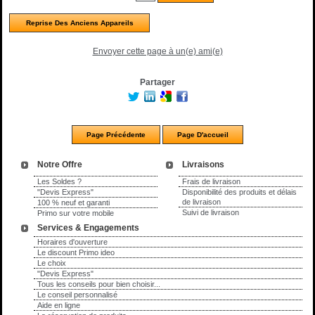
Reprise Des Anciens Appareils
Envoyer cette page à un(e) ami(e)
Partager
Notre Offre
Livraisons
Les Soldes ?
Frais de livraison
"Devis Express"
Disponibilité des produits et délais
de livraison
100 % neuf et garanti
Suivi de livraison
Primo sur votre mobile
Services & Engagements
Horaires d'ouverture
Le discount Primo ideo
Le choix
"Devis Express"
Tous les conseils pour bien choisir...
Le conseil personnalisé
Aide en ligne