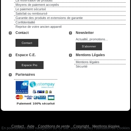
La réservation de produits
Moyens de paiement acceptés
Le paiement sécurisé
Satisfait ou remboursé
Garantie des produits et extensions de garantie
Confidentialité
Reprise de votre ancien appareil
Contact
Newsletter
Actualité, promotions...
Espace C.E.
Mentions Légales
Mentions légales
Sécurité
Partenaires
Contact
Aide
Conditions de vente
Copyright
Mentions légales
En poursuivant votre navigation sur ce site, vous acceptez l'utilisation de Cookies