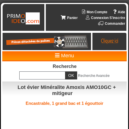
Mon Compte
Aide
Panier
Connexion
S'inscrire
Commander
Menu
Recherche
Recherche Avancée
Lot évier Minéralite Amoxis AMO10GC +
mitigeur
Encastrable, 1 grand bac et 1 égouttoir