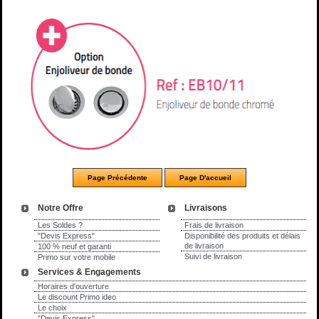
Notre Offre
Livraisons
Les Soldes ?
Frais de livraison
"Devis Express"
Disponibilité des produits et délais
de livraison
100 % neuf et garanti
Suivi de livraison
Primo sur votre mobile
Services & Engagements
Horaires d'ouverture
Le discount Primo ideo
Le choix
"Devis Express"