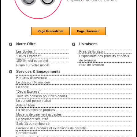
Notre Offre
Livraisons
Les Soldes ?
Frais de livraison
"Devis Express"
Disponibilité des produits et délais
de livraison
100 % neuf et garanti
Suivi de livraison
Primo sur votre mobile
Services & Engagements
Horaires d'ouverture
Le discount Primo ideo
Le choix
"Devis Express"
Tous les conseils pour bien choisir...
Le conseil personnalisé
Aide en ligne
La réservation de produits
Moyens de paiement acceptés
Le paiement sécurisé
Satisfait ou remboursé
Garantie des produits et extensions de garantie
Confidentialité