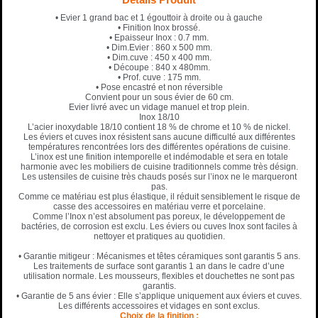
• Evier 1 grand bac et 1 égouttoir à droite ou à gauche
• Finition Inox brossé.
• Epaisseur Inox : 0.7 mm.
• Dim.Evier : 860 x 500 mm.
• Dim.cuve : 450 x 400 mm.
• Découpe : 840 x 480mm.
• Prof. cuve : 175 mm.
• Pose encastré et non réversible
Convient pour un sous évier de 60 cm.
Evier livré avec un vidage manuel et trop plein.
Inox 18/10
L’acier inoxydable 18/10 contient 18 % de chrome et 10 % de nickel.
Les éviers et cuves inox résistent sans aucune difficulté aux différentes
températures rencontrées lors des différentes opérations de cuisine.
L’inox est une finition intemporelle et indémodable et sera en totale
harmonie avec les mobiliers de cuisine traditionnels comme très désign.
Les ustensiles de cuisine très chauds posés sur l’inox ne le marqueront
pas.
Comme ce matériau est plus élastique, il réduit sensiblement le risque de
casse des accessoires en matériau verre et porcelaine.
Comme l’Inox n’est absolument pas poreux, le développement de
bactéries, de corrosion est exclu. Les éviers ou cuves Inox sont faciles à
nettoyer et pratiques au quotidien.
• Garantie mitigeur : Mécanismes et têtes céramiques sont garantis 5 ans.
Les traitements de surface sont garantis 1 an dans le cadre d’une
utilisation normale. Les mousseurs, flexibles et douchettes ne sont pas
garantis.
• Garantie de 5 ans évier : Elle s’applique uniquement aux éviers et cuves.
Les différents accessoires et vidages en sont exclus.
Choix de la finition :