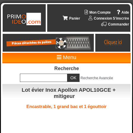
Mon Compte
Aide
Panier
Connexion
S'inscrire
Commander
Menu
Recherche
Recherche Avancée
Lot évier Inox Apollon APOL10GCE +
mitigeur
Encastrable, 1 grand bac et 1 égouttoir