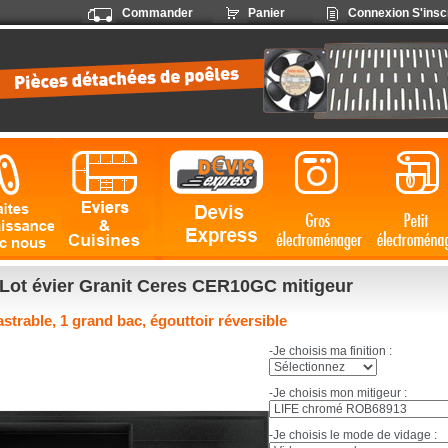
Commander
Panier
Connexion
S'insc
Lot évier Granit Ceres CER10GC mitigeur
strable, 1 grand bac, égouttoir réversible
-Je choisis ma finition :
-Je choisis mon mitigeur :
-Je choisis le mode de vidage :