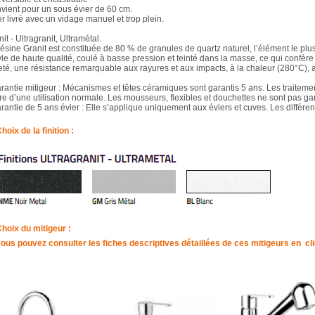
vient pour un sous évier de 60 cm.
r livré avec un vidage manuel et trop plein.
it - Ultragranit, Ultramétal.
ésine Granit est constituée de 80 % de granules de quartz naturel, l’élément le plu
yle de haute qualité, coulé à basse pression et teinté dans la masse, ce qui confère
eté, une résistance remarquable aux rayures et aux impacts, à la chaleur (280°C),
arantie mitigeur : Mécanismes et têtes céramiques sont garantis 5 ans. Les traiteme
re d’une utilisation normale. Les mousseurs, flexibles et douchettes ne sont pas gar
rantie de 5 ans évier : Elle s’applique uniquement aux éviers et cuves. Les différe
hoix de la finition :
hoix du mitigeur :
ous pouvez consulter les fiches descriptives détaillées de ces mitigeurs en
cl