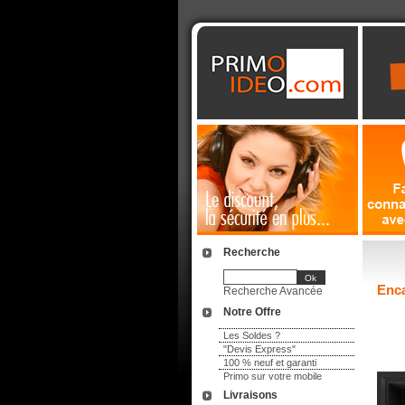
Recherche
Enca
Recherche Avancée
Notre Offre
Les Soldes ?
"Devis Express"
100 % neuf et garanti
Primo sur votre mobile
Livraisons