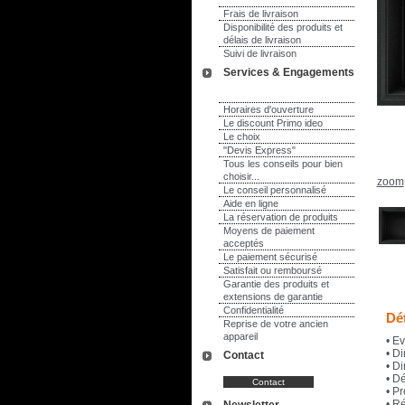
Frais de livraison
Disponibilité des produits et
délais de livraison
Suivi de livraison
Services & Engagements
Horaires d'ouverture
Le discount Primo ideo
Le choix
"Devis Express"
Tous les conseils pour bien
choisir...
zoom
Le conseil personnalisé
Aide en ligne
La réservation de produits
Moyens de paiement
acceptés
Le paiement sécurisé
Satisfait ou remboursé
Garantie des produits et
extensions de garantie
Confidentialité
Dét
Reprise de votre ancien
appareil
• Ev
• D
Contact
• D
• D
• Pr
• R