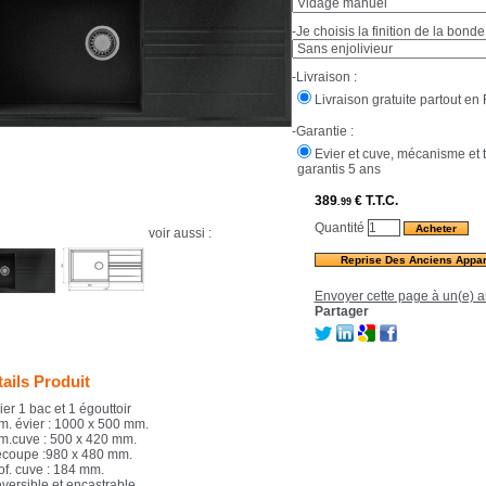
-Je choisis la finition de la bonde 
-Livraison :
Livraison gratuite partout en 
-Garantie :
Evier et cuve, mécanisme et 
garantis 5 ans
389
€
T.T.C.
.99
Quantité
voir aussi :
Reprise Des Anciens Appar
Envoyer cette page à un(e) a
Partager
ails Produit
ier 1 bac et 1 égouttoir
im. évier : 1000 x 500 mm.
im.cuve : 500 x 420 mm.
écoupe :980 x 480 mm.
of. cuve : 184 mm.
éversible et encastrable