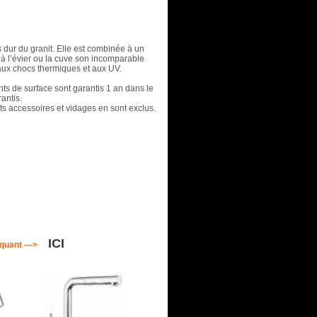
s dur du granit. Elle est combinée à un
 à l’évier ou la cuve son incomparable
 aux chocs thermiques et aux UV.
nts de surface sont garantis 1 an dans le
antis.
nts accessoires et vidages en sont exclus.
ICI
iquant --->