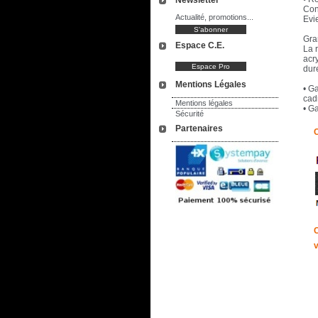
Newsletter
Con
Actualité, promotions...
Evie
Gran
Espace C.E.
La r
acr
dur
Mentions Légales
• G
cad
Mentions légales
• Ga
Sécurité
Partenaires
C
C
v