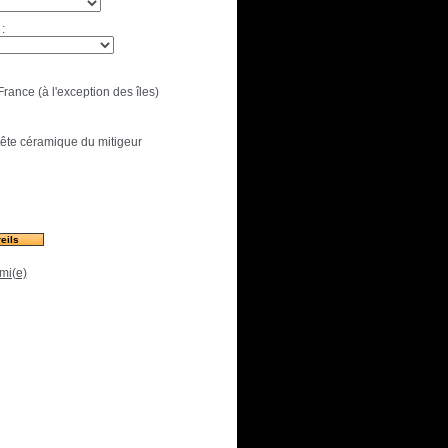
:
France (à l'exception des îles)
tête céramique du mitigeur
eils
mi(e)