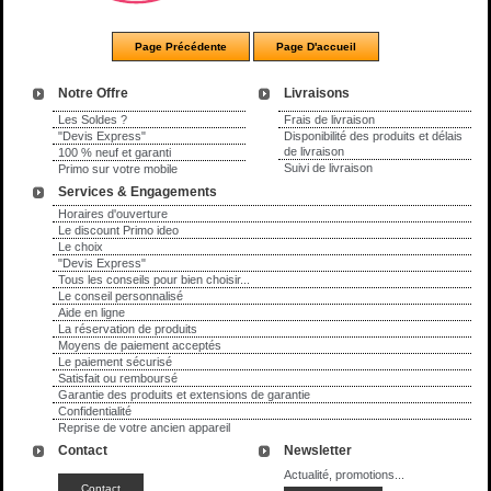
Notre Offre
Livraisons
Les Soldes ?
Frais de livraison
"Devis Express"
Disponibilité des produits et délais
de livraison
100 % neuf et garanti
Suivi de livraison
Primo sur votre mobile
Services & Engagements
Horaires d'ouverture
Le discount Primo ideo
Le choix
"Devis Express"
Tous les conseils pour bien choisir...
Le conseil personnalisé
Aide en ligne
La réservation de produits
Moyens de paiement acceptés
Le paiement sécurisé
Satisfait ou remboursé
Garantie des produits et extensions de garantie
Confidentialité
Reprise de votre ancien appareil
Contact
Newsletter
Actualité, promotions...