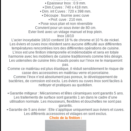
• Epaisseur Inox : 0.9 mm.
• Dim.Cuves : 740 x 418 mm.
• Dim. int Cuves : 720 x 398 mm.
• Découpe : fournie avec cuve
• Prof. cuve : 210 mm.
• Pose sous plan et non réversible
Convient pour un sous évier de 80 cm.
Evier livré avec un vidage manuel et trop plein.
Inox 18/10
L’acier inoxydable 18/10 contient 18 % de chrome et 10 % de nickel.
Les éviers et cuves inox résistent sans aucune difficulté aux différentes
températures rencontrées lors des différentes opérations de cuisine.
L’inox est une finition intemporelle et indémodable et sera en totale
harmonie avec les mobiliers de cuisine traditionnels comme très désign.
Les ustensiles de cuisine très chauds posés sur l’inox ne le marqueront
pas.
Comme ce matériau est plus élastique, il réduit sensiblement le risque de
casse des accessoires en matériau verre et porcelaine.
Comme l’Inox n’est absolument pas poreux, le développement de
bactéries, de corrosion est exclu. Les éviers ou cuves Inox sont faciles à
nettoyer et pratiques au quotidien.
• Garantie mitigeur : Mécanismes et têtes céramiques sont garantis 5 ans.
Les traitements de surface sont garantis 1 an dans le cadre d’une
utilisation normale. Les mousseurs, flexibles et douchettes ne sont pas
garantis.
• Garantie de 5 ans évier : Elle s’applique uniquement aux éviers et cuves.
Les différents accessoires et vidages en sont exclus.
Choix de la finition :