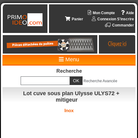
Mon Compte
Aide
Panier
Connexion
S'inscrire
Commander
Menu
Recherche
Recherche Avancée
Lot cuve sous plan Ulysse ULYS72 +
mitigeur
Inox