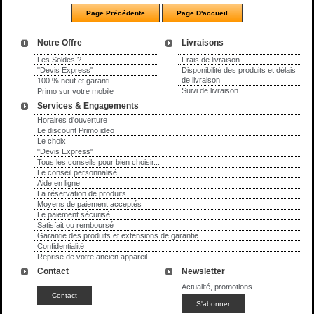
Notre Offre
Livraisons
Les Soldes ?
Frais de livraison
"Devis Express"
Disponibilité des produits et délais
de livraison
100 % neuf et garanti
Suivi de livraison
Primo sur votre mobile
Services & Engagements
Horaires d'ouverture
Le discount Primo ideo
Le choix
"Devis Express"
Tous les conseils pour bien choisir...
Le conseil personnalisé
Aide en ligne
La réservation de produits
Moyens de paiement acceptés
Le paiement sécurisé
Satisfait ou remboursé
Garantie des produits et extensions de garantie
Confidentialité
Reprise de votre ancien appareil
Contact
Newsletter
Actualité, promotions...