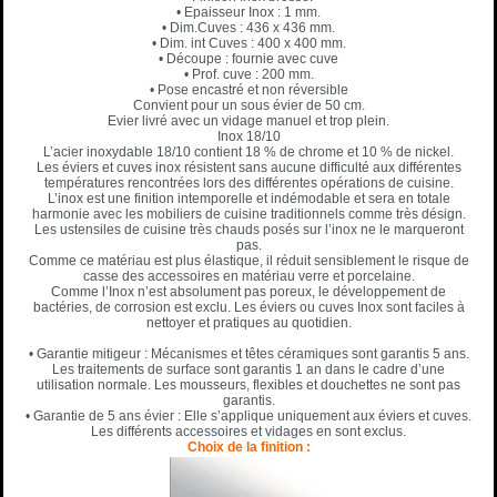
• Epaisseur Inox : 1 mm.
• Dim.Cuves : 436 x 436 mm.
• Dim. int Cuves : 400 x 400 mm.
• Découpe : fournie avec cuve
• Prof. cuve : 200 mm.
• Pose encastré et non réversible
Convient pour un sous évier de 50 cm.
Evier livré avec un vidage manuel et trop plein.
Inox 18/10
L’acier inoxydable 18/10 contient 18 % de chrome et 10 % de nickel.
Les éviers et cuves inox résistent sans aucune difficulté aux différentes
températures rencontrées lors des différentes opérations de cuisine.
L’inox est une finition intemporelle et indémodable et sera en totale
harmonie avec les mobiliers de cuisine traditionnels comme très désign.
Les ustensiles de cuisine très chauds posés sur l’inox ne le marqueront
pas.
Comme ce matériau est plus élastique, il réduit sensiblement le risque de
casse des accessoires en matériau verre et porcelaine.
Comme l’Inox n’est absolument pas poreux, le développement de
bactéries, de corrosion est exclu. Les éviers ou cuves Inox sont faciles à
nettoyer et pratiques au quotidien.
• Garantie mitigeur : Mécanismes et têtes céramiques sont garantis 5 ans.
Les traitements de surface sont garantis 1 an dans le cadre d’une
utilisation normale. Les mousseurs, flexibles et douchettes ne sont pas
garantis.
• Garantie de 5 ans évier : Elle s’applique uniquement aux éviers et cuves.
Les différents accessoires et vidages en sont exclus.
Choix de la finition :