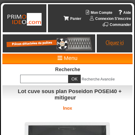
Mon Compte
Aide
Panier
Connexion
S'inscrire
Commander
Menu
Recherche
Recherche Avancée
Lot cuve sous plan Poseidon POSEI40 +
mitigeur
Inox