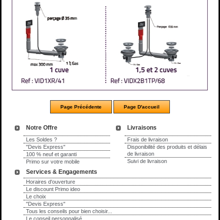
Notre Offre
Livraisons
Les Soldes ?
Frais de livraison
"Devis Express"
Disponibilité des produits et délais
de livraison
100 % neuf et garanti
Suivi de livraison
Primo sur votre mobile
Services & Engagements
Horaires d'ouverture
Le discount Primo ideo
Le choix
"Devis Express"
Tous les conseils pour bien choisir...
Le conseil personnalisé