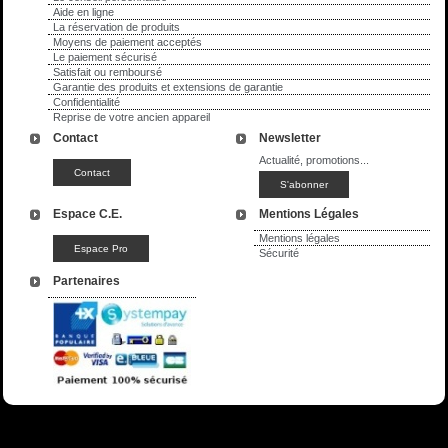
Aide en ligne
La réservation de produits
Moyens de paiement acceptés
Le paiement sécurisé
Satisfait ou remboursé
Garantie des produits et extensions de garantie
Confidentialité
Reprise de votre ancien appareil
Contact
Newsletter
Actualité, promotions...
Espace C.E.
Mentions Légales
Mentions légales
Sécurité
Partenaires