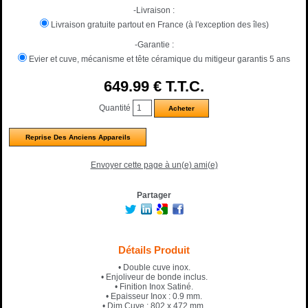
-Livraison :
Livraison gratuite partout en France (à l'exception des îles)
-Garantie :
Evier et cuve, mécanisme et tête céramique du mitigeur garantis 5 ans
649
.99
€
T.T.C.
Quantité
Reprise Des Anciens Appareils
Envoyer cette page à un(e) ami(e)
Partager
Détails Produit
• Double cuve inox.
• Enjoliveur de bonde inclus.
• Finition Inox Satiné.
• Epaisseur Inox : 0.9 mm.
• Dim.Cuve : 802 x 472 mm.