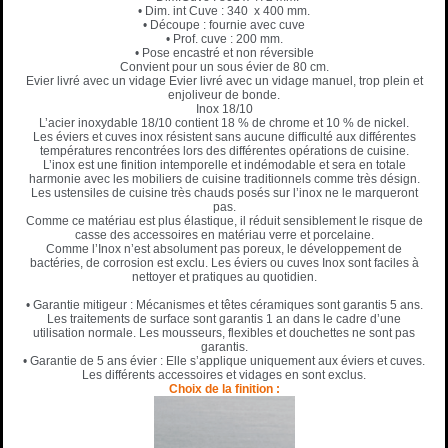
• Dim. int Cuve : 340 x 400 mm.
• Découpe : fournie avec cuve
• Prof. cuve : 200 mm.
• Pose encastré et non réversible
Convient pour un sous évier de 80 cm.
Evier livré avec un vidage Evier livré avec un vidage manuel, trop plein et
enjoliveur de bonde.
Inox 18/10
L’acier inoxydable 18/10 contient 18 % de chrome et 10 % de nickel.
Les éviers et cuves inox résistent sans aucune difficulté aux différentes
températures rencontrées lors des différentes opérations de cuisine.
L’inox est une finition intemporelle et indémodable et sera en totale
harmonie avec les mobiliers de cuisine traditionnels comme très désign.
Les ustensiles de cuisine très chauds posés sur l’inox ne le marqueront
pas.
Comme ce matériau est plus élastique, il réduit sensiblement le risque de
casse des accessoires en matériau verre et porcelaine.
Comme l’Inox n’est absolument pas poreux, le développement de
bactéries, de corrosion est exclu. Les éviers ou cuves Inox sont faciles à
nettoyer et pratiques au quotidien.
• Garantie mitigeur : Mécanismes et têtes céramiques sont garantis 5 ans.
Les traitements de surface sont garantis 1 an dans le cadre d’une
utilisation normale. Les mousseurs, flexibles et douchettes ne sont pas
garantis.
• Garantie de 5 ans évier : Elle s’applique uniquement aux éviers et cuves.
Les différents accessoires et vidages en sont exclus.
Choix de la finition :