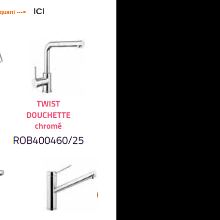
ICI
iquant --->