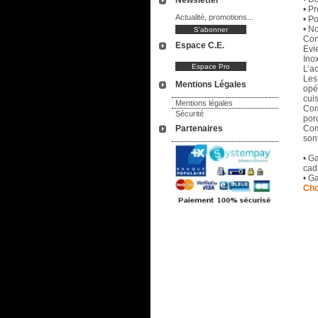
Newsletter
• Pr
Actualité, promotions...
• Po
• N
Con
Espace C.E.
Evie
Ino
L’a
Les 
Mentions Légales
opér
cui
Mentions légales
Com
Sécurité
por
Partenaires
Com
sont
• G
cad
• Ga
Choi