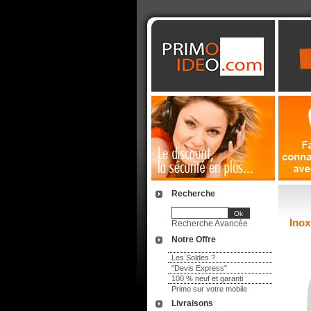
Recherche
Inox
Recherche Avancée
Notre Offre
Les Soldes ?
"Devis Express"
100 % neuf et garanti
Primo sur votre mobile
Livraisons