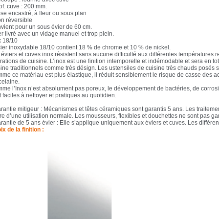
of. cuve : 200 mm.
se encastré, à fleur ou sous plan
on réversible
vient pour un sous évier de 60 cm.
r livré avec un vidage manuel et trop plein.
x 18/10
cier inoxydable 18/10 contient 18 % de chrome et 10 % de nickel.
éviers et cuves inox résistent sans aucune difficulté aux différentes températures r
ations de cuisine. L’inox est une finition intemporelle et indémodable et sera en t
sine traditionnels comme très désign. Les ustensiles de cuisine très chauds posés s
me ce matériau est plus élastique, il réduit sensiblement le risque de casse des a
celaine.
me l’Inox n’est absolument pas poreux, le développement de bactéries, de corrosio
 faciles à nettoyer et pratiques au quotidien.
arantie mitigeur : Mécanismes et têtes céramiques sont garantis 5 ans. Les traiteme
re d’une utilisation normale. Les mousseurs, flexibles et douchettes ne sont pas gar
rantie de 5 ans évier : Elle s’applique uniquement aux éviers et cuves. Les différe
x de la finition :