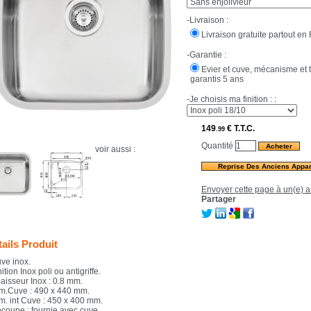
-Livraison :
Livraison gratuite partout en 
-Garantie :
Evier et cuve, mécanisme et 
garantis 5 ans
-Je choisis ma finition : :
149
€
T.T.C.
.99
Quantité
voir aussi :
Reprise Des Anciens Appar
Envoyer cette page à un(e) a
Partager
ails Produit
uve inox.
nition Inox poli ou antigriffe.
paisseur Inox : 0.8 mm.
im.Cuve : 490 x 440 mm.
im. int Cuve : 450 x 400 mm.
écoupe : fournie avec cuve