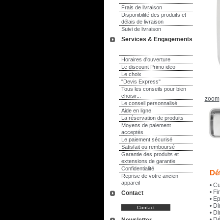
Frais de livraison
Disponibilité des produits et
délais de livraison
Suivi de livraison
Services & Engagements
Horaires d'ouverture
Le discount Primo ideo
Le choix
"Devis Express"
Tous les conseils pour bien
choisir...
zoom
Le conseil personnalisé
Aide en ligne
La réservation de produits
Moyens de paiement
acceptés
Le paiement sécurisé
Satisfait ou remboursé
Garantie des produits et
extensions de garantie
Confidentialité
Dét
Reprise de votre ancien
appareil
• C
• Fi
Contact
• E
• D
• D
• D