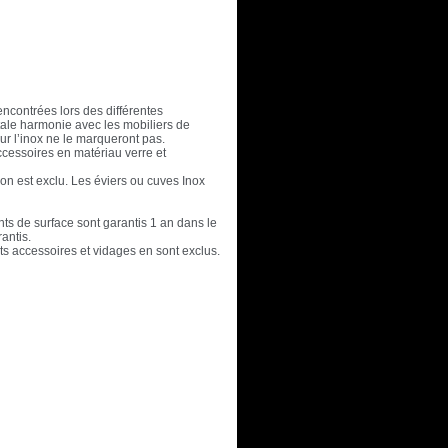
encontrées lors des différentes
otale harmonie avec les mobiliers de
ur l’inox ne le marqueront pas.
ccessoires en matériau verre et
n est exclu. Les éviers ou cuves Inox
nts de surface sont garantis 1 an dans le
antis.
nts accessoires et vidages en sont exclus.