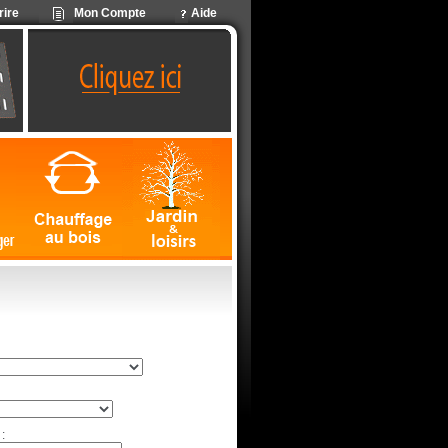
rire
Mon Compte
Aide
: