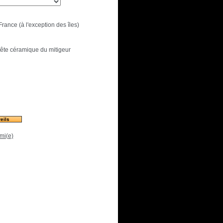
France (à l'exception des îles)
tête céramique du mitigeur
eils
mi(e)