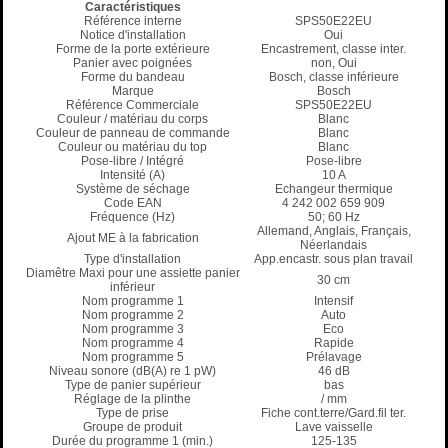
Caractéristiques
Référence interne
SPS50E22EU
Notice d'installation
Oui
Forme de la porte extérieure
Encastrement, classe inter.
Panier avec poignées
non, Oui
Forme du bandeau
Bosch, classe inférieure
Marque
Bosch
Référence Commerciale
SPS50E22EU
Couleur / matériau du corps
Blanc
Couleur de panneau de commande
Blanc
Couleur ou matériau du top
Blanc
Pose-libre / Intégré
Pose-libre
Intensité (A)
10 A
Système de séchage
Echangeur thermique
Code EAN
4 242 002 659 909
Fréquence (Hz)
50; 60 Hz
Allemand, Anglais, Français,
Ajout ME à la fabrication
Néerlandais
Type d'installation
App.encastr. sous plan travail
Diamêtre Maxi pour une assiette panier
30 cm
inférieur
Nom programme 1
Intensif
Nom programme 2
Auto
Nom programme 3
Eco
Nom programme 4
Rapide
Nom programme 5
Prélavage
Niveau sonore (dB(A) re 1 pW)
46 dB
Type de panier supérieur
bas
Réglage de la plinthe
/ mm
Type de prise
Fiche cont.terre/Gard.fil ter.
Groupe de produit
Lave vaisselle
Durée du programme 1 (min.)
125-135