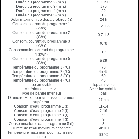
Durée du programme 2 (min.)
90-150
Durée du programme 3 (min.)
170
Durée du programme 4 (min.)
29
Durée du programme 5 (min.)
15
Délai maximum de départ retardé (h)
24 h
Consom. courant du programme 1
1.2-1.3
(kWh)
Consom. courant du programme 2
0.7-1.3
(kWh)
Consom. courant du programme 3
0.78
(kWh)
Consommation courant du programme
0.7
4 (kWh)
Consom. courant du programme 5
0.05
(kWh)
Température du programme 1 (°C)
70
Température du programme 2 (°C)
45-65
Température du programme 3 (°C)
50
Température du programme 4 (°C)
45
Top amovible
Top amovible
Matériau de la cuve
Acier inoxydable
Type de panier inférieur
bas
Diamêtre Maxi pour une assiette panier
27 cm
supérieur
Consom. d'eau, programme 1 (l)
11-14
Consom. d'eau, programme 2 (l)
7-16
Consom. d'eau, programme 3 (l)
9
Consom. d'eau, programme 4 (l)
9
Consommation d'eau, programme 5 (l)
3
Dureté de l'eau maximum acceptée
50°DH
Température maximum pour l'admission
60 °C
d'eau