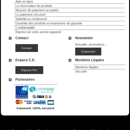
Aide en ligne
La réservation de produits
Moyens de paiement acceptés
Le paiement sécurisé
Satisfait ou remboursé
Garantie des produits et extensions de garantie
Confidentialité
Reprise de votre ancien appareil
Contact
Newsletter
Actualité, promotions...
Espace C.E.
Mentions Légales
Mentions légales
Sécurité
Partenaires