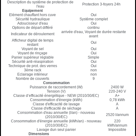
Description du système de protection de
Protection 3-foyers 24h
l'eau
Equipement
Elément chauffant hors cuve
Oui
Sécurité hydraulique
Système complet
Adoucisseur d'eau
Oui
Options de départ différé
continu
arrivée d'eau, Voyant de durée restante
Indicateur de déroulement
avant
Afficheur digital de temps
Oui
restant
Voyant de sel
Oui
Voyant de rinçage
Oui
Panier supérieur réglable
Simple
Sécurité anti-réaspiration
Oui
Technique de prot. des verres
Oui
3ème rack
non
Eclairage intérieur
non
Nombre de couverts
9
Consommation
Puissance de raccordement (W)
2400 W
Tension (V)
220-240 V
Classe d’efficacité énergétique - NEW (2010/30/EC)
A+
Consommation d'énergie (kWh)
0,78 kWh
Classe d'efficacité de lavage
A
Classe d'efficacité de séchage
A
Consommation d'eau annuelle (l/an) - nouveau
2520 l/annum
(2010/30/EC)
Consommation d'énergie annuelle (kWh/an) - nouveau
220
(2010/30/EC)
kWh/annum
Lavage dun seul panier
Impossible
Dimensions