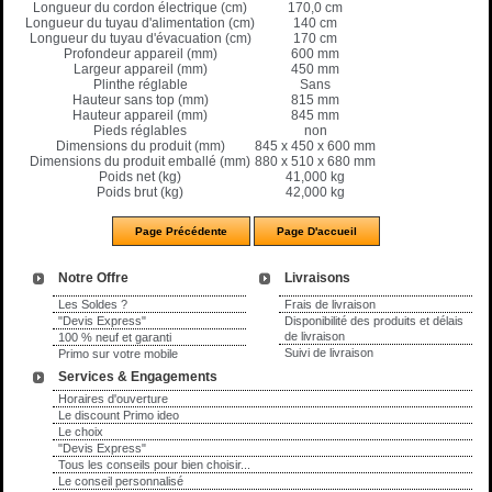
Longueur du cordon électrique (cm)
170,0 cm
Longueur du tuyau d'alimentation (cm)
140 cm
Longueur du tuyau d'évacuation (cm)
170 cm
Profondeur appareil (mm)
600 mm
Largeur appareil (mm)
450 mm
Plinthe réglable
Sans
Hauteur sans top (mm)
815 mm
Hauteur appareil (mm)
845 mm
Pieds réglables
non
Dimensions du produit (mm)
845 x 450 x 600 mm
Dimensions du produit emballé (mm)
880 x 510 x 680 mm
Poids net (kg)
41,000 kg
Poids brut (kg)
42,000 kg
Notre Offre
Livraisons
Les Soldes ?
Frais de livraison
"Devis Express"
Disponibilité des produits et délais
de livraison
100 % neuf et garanti
Suivi de livraison
Primo sur votre mobile
Services & Engagements
Horaires d'ouverture
Le discount Primo ideo
Le choix
"Devis Express"
Tous les conseils pour bien choisir...
Le conseil personnalisé