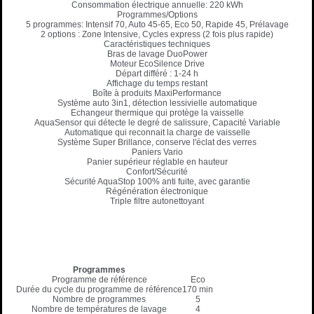
Consommation électrique annuelle: 220 kWh
Programmes/Options
5 programmes: Intensif 70, Auto 45-65, Eco 50, Rapide 45, Prélavage
2 options : Zone Intensive,
Cycles express
(2 fois plus rapide)
Caractéristiques techniques
Bras de lavage DuoPower
Moteur
EcoSilence Drive
Départ différé : 1-24 h
Affichage du temps restant
Boîte à produits MaxiPerformance
Système auto 3in1, détection lessivielle automatique
Echangeur thermique qui protège la vaisselle
AquaSensor
qui détecte le degré de salissure, Capacité Variable
Automatique qui reconnait la charge de vaisselle
Système Super Brillance, conserve l'éclat des verres
Paniers Vario
Panier supérieur réglable en hauteur
Confort/Sécurité
Sécurité
AquaStop
100% anti fuite, avec garantie
Régénération électronique
Triple filtre autonettoyant
Programmes
Programme de référence
Eco
Durée du cycle du programme de référence
170 min
Nombre de programmes
5
Nombre de températures de lavage
4