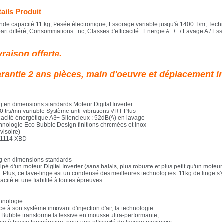
ails Produit
nde capacité 11 kg, Pesée électronique, Essorage variable jusqu'à 1400 T/m, Techno
art différé, Consommations : nc, Classes d'efficacité : Energie A+++/ Lavage A / Es
vraison offerte.
rantie 2 ans pièces, main d'oeuvre et déplacement i
g en dimensions standards Moteur Digital Inverter
0 trs/mn variable Système anti-vibrations VRT Plus
icacité énergétique A3+ Silencieux : 52dB(A) en lavage
hnologie Eco Bubble Design finitions chromées et inox
visoire)
1114 XBD
g en dimensions standards
pé d'un moteur Digital Inverter (sans balais, plus robuste et plus petit qu'un moteur
 Plus, ce lave-linge est un condensé des meilleures technologies. 11kg de linge s
cacité et une fiabilité à toutes épreuves.
hnologie
e à son système innovant d'injection d'air, la technologie
 Bubble transforme la lessive en mousse ultra-performante,