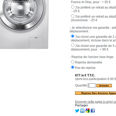
France et Oise, pour :
+ 35 €
J'ai préféré un retrait au dé
:
-25 €
J'ai préféré un retrait au dép
j'économise :
-25 €
- Je sélectionne ma garantie : pi
déplacement :
J'ai choisi une garantie de 2
déplacement, incluse dans le pr
J'ai choisi une garantie de 5
déplacement, pour :
+ 99 €
- Reprise de l'ancien lave-linge :
Reprise demandée
Pas de reprise
677
€
T.T.C.
.90
(dont éco-participation 6.00
Quantité
Reprise Des Anciens Appar
Envoyer cette page à un(e) a
Partager