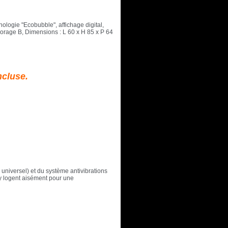
logie "Ecobubble", affichage digital,
sorage B, Dimensions : L 60 x H 85 x P 64
ncluse.
 universel) et du système antivibrations
'y logent aisément pour une