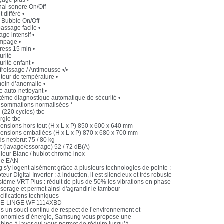
çage plus •
nal sonore On/Off
t différé •
 Bubble On/Off
assage facile •
ge intensif •
mpage •
ress 15 min •
urité
rité enfant •
froissage / Antimousse •/•
iteur de température •
oin d’anomalie •
re auto-nettoyant •
tème diagnostique automatique de sécurité •
sommations normalisées *
 (220 cycles) tbc
rgie tbc
ensions hors tout (H x L x P) 850 x 600 x 640 mm
ensions emballées (H x L x P) 870 x 680 x 700 mm
s net/brut 75 / 80 kg
it (lavage/essorage) 52 / 72 dB(A)
leur Blanc / hublot chromé inox
de EAN
g s'y logent aisément grâce à plusieurs technologies de pointe :
teur Digital Inverter : à induction, il est silencieux et très robuste
ystème VRT Plus : réduit de plus de 50% les vibrations en phase
ssorage et permet ainsi d'agrandir le tambour
cifications techniques
E-LINGE WF 1114XBD
s un souci continu de respect de l’environnement et
conomies d’énergie, Samsung vous propose une