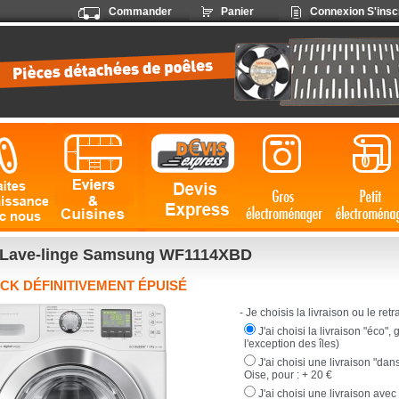
Commander
Panier
Connexion
S'insc
Lave-linge Samsung WF1114XBD
CK DÉFINITIVEMENT ÉPUISÉ
- Je choisis la livraison ou le retrai
J'ai choisi la livraison "éco",
l'exception des îles)
J'ai choisi une livraison "dan
Oise, pour :
+ 20 €
J'ai choisi une livraison avec