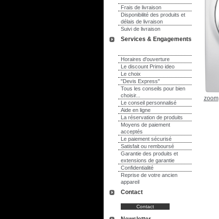
Frais de livraison
Disponibilité des produits et
délais de livraison
Suivi de livraison
Services & Engagements
Horaires d'ouverture
Le discount Primo ideo
Le choix
"Devis Express"
Tous les conseils pour bien
choisir...
zoom
Le conseil personnalisé
Aide en ligne
La réservation de produits
Moyens de paiement
acceptés
Le paiement sécurisé
Satisfait ou remboursé
Garantie des produits et
extensions de garantie
Confidentialité
Reprise de votre ancien
appareil
Contact