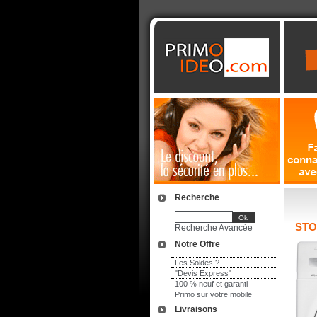
Recherche
STO
Recherche Avancée
Notre Offre
Les Soldes ?
"Devis Express"
100 % neuf et garanti
Primo sur votre mobile
Livraisons