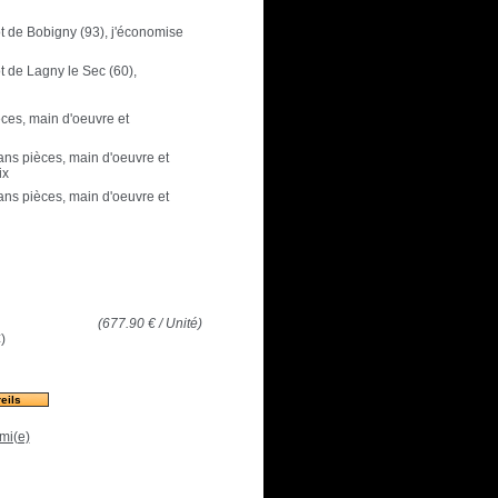
pôt de Bobigny (93), j'économise
ôt de Lagny le Sec (60),
èces, main d'oeuvre et
 ans pièces, main d'oeuvre et
ix
 ans pièces, main d'oeuvre et
(
677.90
€
/ Unité)
€
)
eils
mi(e)