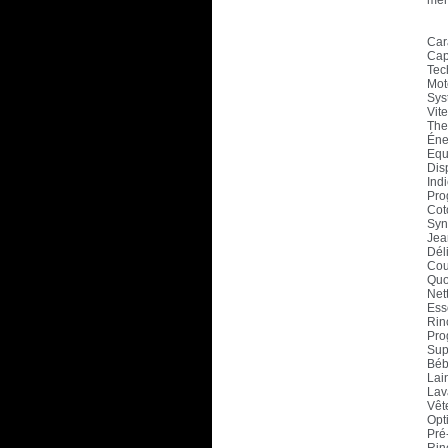
mêm
Car
Cap
Tec
Mote
Sys
Vit
The
Éner
Equ
Dis
Indi
Pro
Cot
Syn
Jea
Déli
Cou
Quo
Net
Ess
Rin
Pro
Sup
Béb
Lai
Lav
Vêt
Opt
Pré