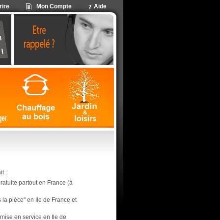
rire
Mon Compte
Aide
t :
 gratuite partout en France (à
s la pièce" en Ile de France et
 mise en service en Ile de