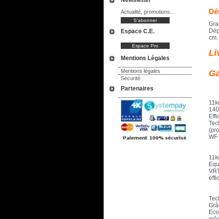
Newsletter
Dét
Actualité, promotions...
Gra
Dép
Espace C.E.
cm.
Li
Mentions Légales
Mentions légales
Ga
Sécurité
Partenaires
11k
140
Eff
Tec
(pro
WF 
11k
Equi
VRT
effi
Tec
Grâc
Eco