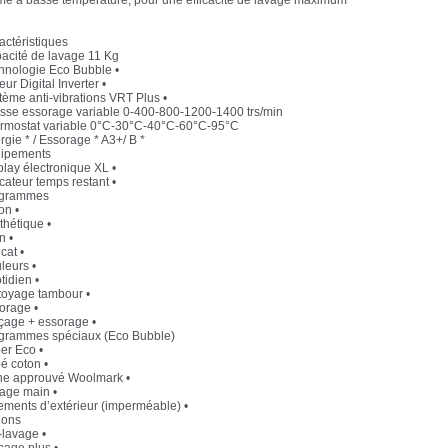
e à basse température, pour une efficacité de lavage maximum
actéristiques
acité de lavage 11 Kg
hnologie Eco Bubble •
ur Digital Inverter •
tème anti-vibrations VRT Plus •
esse essorage variable 0-400-800-1200-1400 trs/min
rmostat variable 0°C-30°C-40°C-60°C-95°C
gie * / Essorage * A3+/ B *
ipements
play électronique XL •
cateur temps restant •
grammes
on •
thétique •
n •
cat •
leurs •
tidien •
toyage tambour •
orage •
çage + essorage •
grammes spéciaux (Eco Bubble)
er Eco •
é coton •
ne approuvé Woolmark •
age main •
ements d’extérieur (imperméable) •
ions
-lavage •