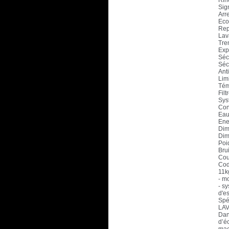
Rin
Sig
Arre
Eco
Rep
Lava
Tre
Exp
Séc
Sécu
Anti
Lim
Tém
Filt
Sys
Con
Eau
Ene
Dim
Dim
Poid
Bru
Cou
Co
11k
- mo
- s
d'e
Spé
LAV
Dan
d’é