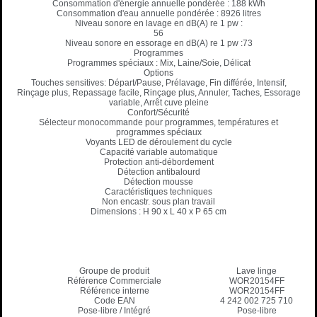
Consommation d'énergie annuelle pondérée : 188 kWh
Consommation d'eau annuelle pondérée : 8926 litres
Niveau sonore en lavage en dB(A) re 1 pw :
56
Niveau sonore en essorage en dB(A) re 1 pw :73
Programmes
Programmes spéciaux :
Mix,
Laine/Soie, Délicat
Options
Touches sensitives: Départ/Pause, Prélavage, Fin différée, Intensif,
Rinçage plus, Repassage facile, Rinçage plus, Annuler, Taches, Essorage
variable, Arrêt cuve pleine
Confort/Sécurité
Sélecteur monocommande pour programmes, températures et
programmes spéciaux
Voyants LED de déroulement du cycle
Capacité variable
automatique
Protection anti-débordement
Détection antibalourd
Détection mousse
Caractéristiques techniques
Non encastr. sous plan travail
Dimensions : H 90 x L 40 x P 65 cm
Groupe de produit
Lave linge
Référence Commerciale
WOR20154FF
Référence interne
WOR20154FF
Code EAN
4 242 002 725 710
Pose-libre / Intégré
Pose-libre