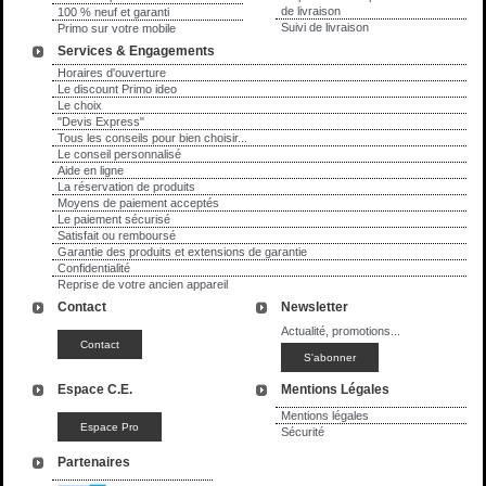
de livraison
100 % neuf et garanti
Suivi de livraison
Primo sur votre mobile
Services & Engagements
Horaires d'ouverture
Le discount Primo ideo
Le choix
"Devis Express"
Tous les conseils pour bien choisir...
Le conseil personnalisé
Aide en ligne
La réservation de produits
Moyens de paiement acceptés
Le paiement sécurisé
Satisfait ou remboursé
Garantie des produits et extensions de garantie
Confidentialité
Reprise de votre ancien appareil
Contact
Newsletter
Actualité, promotions...
Espace C.E.
Mentions Légales
Mentions légales
Sécurité
Partenaires