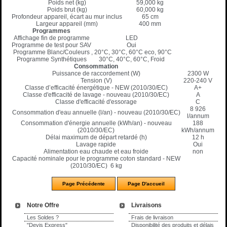
Poids net (kg)
59,000 kg
Poids brut (kg)
60,000 kg
Profondeur appareil, écart au mur inclus
65 cm
Largeur appareil (mm)
400 mm
Programmes
Affichage fin de programme
LED
Programme de test pour SAV
Oui
Programme Blanc/Couleurs
, 20°C, 30°C, 60°C eco, 90°C
Programme Synthétiques
30°C, 40°C, 60°C, Froid
Consommation
Puissance de raccordement (W)
2300 W
Tension (V)
220-240 V
Classe d’efficacité énergétique - NEW (2010/30/EC)
A+
Classe d'efficacité de lavage - nouveau (2010/30/EC)
A
Classe d'efficacité d'essorage
C
8 926
Consommation d'eau annuelle (l/an) - nouveau (2010/30/EC)
l/annum
Consommation d'énergie annuelle (kWh/an) - nouveau
188
(2010/30/EC)
kWh/annum
Délai maximum de départ retardé (h)
12 h
Lavage rapide
Oui
Alimentation eau chaude et eau froide
non
Capacité nominale pour le programme coton standard - NEW
(2010/30/EC) 6 kg
Notre Offre
Livraisons
Les Soldes ?
Frais de livraison
"Devis Express"
Disponibilité des produits et délais