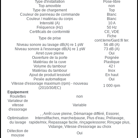
Type d'installation
Pose-libre
Top amovible
non
Type de chargement
Top
Couleur de panneau de commande
Blanc
Couleur / matériau du corps
Blanc
Intensité (A)
10 A
Fréquence (Hz)
50 Hz
Certificats de conformité
CE, VDE
Fiche
Type de prise
cont.terre/Gard.fil ter.
Niveau sonore au lavage dB(A) re 1 pW
56 dB (A)
Niveau sonore à l'essorage dB(A) re 1 pW
73 dB (A)
Arret cuve pleine
Oui
Ouverture de la porte
Poignée
Matériau de la cuve
Plastique
Volume du tambour
42 l
Matériau du tambour
Inox
Ajout de produit lessiviel
En haut
Pesée automatique
Oui
Vitesse d'essorage maximum (rpm) - nouveau
1 000 rpm
(2010/30/EC)
Equipement
Roulettes
non
Variateur de
vitesse
Variable
d'essorage
, , Arrêt cuve pleine, Démarrage différé, Essorer,
Optimisation
Intensif/taches, marche/pause, Plus d'eau, Prélavage,
du lavage
rapide/mix, Repassage facile, rinçage/essorer, Rinçage plus,
Vidange, Vitesse d'essorage au choix
Détection de
Oui
mousse