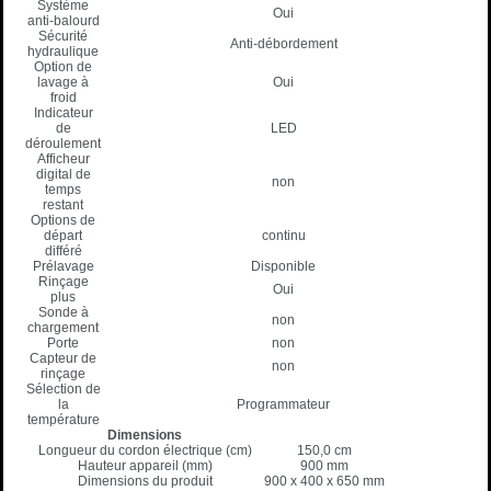
Système
Oui
anti-balourd
Sécurité
Anti-débordement
hydraulique
Option de
lavage à
Oui
froid
Indicateur
de
LED
déroulement
Afficheur
digital de
non
temps
restant
Options de
départ
continu
différé
Prélavage
Disponible
Rinçage
Oui
plus
Sonde à
non
chargement
Porte
non
Capteur de
non
rinçage
Sélection de
la
Programmateur
température
Dimensions
Longueur du cordon électrique (cm)
150,0 cm
Hauteur appareil (mm)
900 mm
Dimensions du produit
900 x 400 x 650 mm