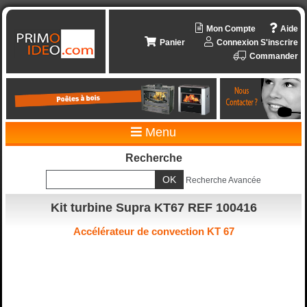
Mon Compte
Aide
Panier
Connexion
S'inscrire
Commander
Menu
Recherche
Recherche Avancée
Kit turbine Supra KT67 REF 100416
Accélérateur de convection KT 67