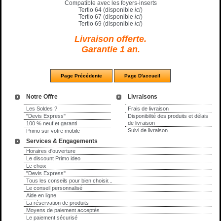
Compatible avec les foyers-inserts
Tertio 64 (disponible
ici
)
Tertio 67 (disponible
ici
)
Tertio 69 (disponible
ici
)
Livraison offerte.
Garantie 1 an.
Notre Offre
Livraisons
Les Soldes ?
Frais de livraison
"Devis Express"
Disponibilité des produits et délais
de livraison
100 % neuf et garanti
Suivi de livraison
Primo sur votre mobile
Services & Engagements
Horaires d'ouverture
Le discount Primo ideo
Le choix
"Devis Express"
Tous les conseils pour bien choisir...
Le conseil personnalisé
Aide en ligne
La réservation de produits
Moyens de paiement acceptés
Le paiement sécurisé