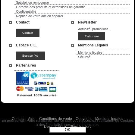
Satisfait ou remboursé
Garantie des produits et extensions de garantie
Confidentialité
Reprise de votre ancien appareil
Contact
Newsletter
Actualité, promotions...
Espace C.E.
Mentions Légales
Mentions légales
Sécurité
Partenaires
Contact
Aide
Conditions de vente
Copyright
Mentions légales
En poursuivant votre navigation sur ce site, vous acceptez l'utilisation de Cookies
à des fins statistiques et commerciales.
Design de Lo
Store Factory
OK