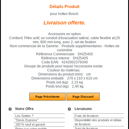
Détails Produit
pour hottes Bosch.
Livraison offerte.
Accessoire en option
Contient: Filtre actif, un conduit d'évacuation latéral, cable flexible ø120
mm, 800 mm long, avec 2, set de fixation
Nom commercial de la Gamme
: Produits supplémentaires - Hottes de
cuisinière
Référence Commerciale
: DHZ5405
Référence interne
: DHZ5405
Code EAN
: 4242002379340
Groupe de produits pour lequel l'accessoire existe
:
Couleur du matériau
:
Dimensions du produit (mm)
: cm
Dimensions emballé
: 270 x 210 x 610 cm
Poids net (kg)
: 2,15 kg
Poids brut (kg)
: 2,40 kg
Notre Offre
Livraisons
Les Soldes ?
Frais de livraison
"Devis Express"
Disponibilité des produits et délais
de livraison
100 % neuf et garanti
Suivi de livraison
Primo sur votre mobile