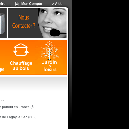
rire
Mon Compte
Aide
t :
ite partout en France (à
ôt de Lagny le Sec (60),