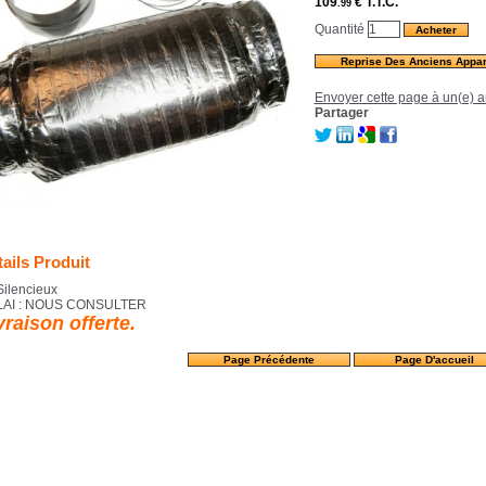
109
€
T.T.C.
.99
Quantité
Reprise Des Anciens Appar
Envoyer cette page à un(e) a
Partager
ails Produit
Silencieux
AI : NOUS CONSULTER
vraison offerte.