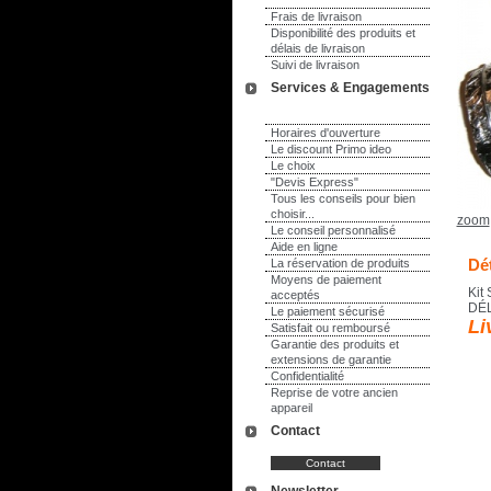
Frais de livraison
Disponibilité des produits et
délais de livraison
Suivi de livraison
Services & Engagements
Horaires d'ouverture
Le discount Primo ideo
Le choix
"Devis Express"
Tous les conseils pour bien
choisir...
zoom
Le conseil personnalisé
Aide en ligne
Dét
La réservation de produits
Moyens de paiement
Kit 
acceptés
DÉL
Le paiement sécurisé
Li
Satisfait ou remboursé
Garantie des produits et
extensions de garantie
Confidentialité
Reprise de votre ancien
appareil
Contact