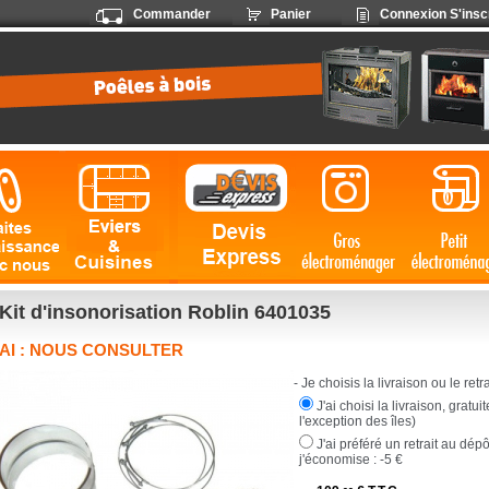
Commander
Panier
Connexion
S'insc
Kit d'insonorisation Roblin 6401035
AI : NOUS CONSULTER
- Je choisis la livraison ou le retrai
J'ai choisi la livraison, gratu
l'exception des îles)
J'ai préféré un retrait au dép
j'économise :
-5 €