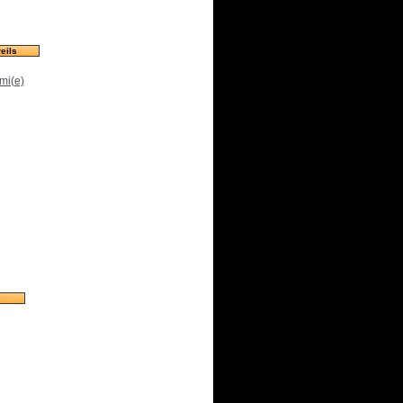
eils
mi(e)