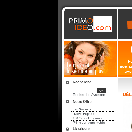
Recherche
DÉL
Recherche Avancée
Notre Offre
Les Soldes ?
"Devis Express"
100 % neuf et garanti
Primo sur votre mobile
Livraisons