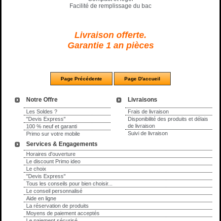
Facilité de remplissage du bac
Livraison offerte.
Garantie 1 an pièces
Notre Offre
Livraisons
Les Soldes ?
Frais de livraison
"Devis Express"
Disponibilité des produits et délais
de livraison
100 % neuf et garanti
Suivi de livraison
Primo sur votre mobile
Services & Engagements
Horaires d'ouverture
Le discount Primo ideo
Le choix
"Devis Express"
Tous les conseils pour bien choisir...
Le conseil personnalisé
Aide en ligne
La réservation de produits
Moyens de paiement acceptés
Le paiement sécurisé