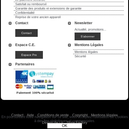
Satisfait ou remboursé
Garantie des produits et extensions de garantie
Confidentialité
Reprise de votre ancien appareil
Contact
Newsletter
Actualité, promotions...
Espace C.E.
Mentions Légales
Mentions légales
Sécurité
Partenaires
Contact
Aide
Conditions de vente
Copyright
Mentions légales
En poursuivant votre navigation sur ce site, vous acceptez l'utilisation de Cookies
à des fins statistiques et commerciales.
Design de Lo
Store Factory
OK