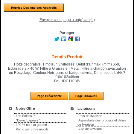
Reprise Des Anciens Appareils
Envoyer cette page à un(e) ami(e)
Partager
Détails Produit
Hotte décorative, 1 moteur, 3 vitesses, Débit d'air max. (m³/h) 650,
Eclairage 2 x 40 W, Filtre à Graisse en Métal, Filtre à charbon,Evacuation
ou Recyclage, Couleur Noir, barre et badge cuivrés, Dimensions LxHxP
110x102x49cm.
FALHDC110BB/
Notre Offre
Livraisons
Les Soldes ?
Frais de livraison
"Devis Express"
Disponibilité des produits et délais
de livraison
100 % neuf et garanti
Suivi de livraison
Primo sur votre mobile