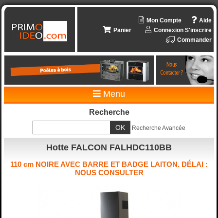
Mon Compte
Aide
Panier
Connexion
S'inscrire
Commander
Menu
Recherche
Recherche Avancée
Hotte FALCON FALHDC110BB
110 cm NOIRE AVEC BARRE ET BADGE LAITON. DÉLAI :
NOUS CONSULTER