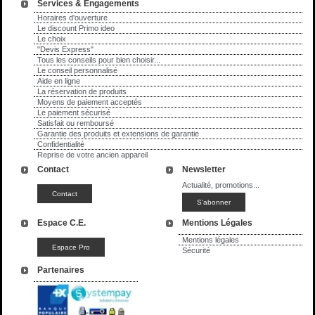
Services & Engagements
Horaires d'ouverture
Le discount Primo ideo
Le choix
"Devis Express"
Tous les conseils pour bien choisir...
Le conseil personnalisé
Aide en ligne
La réservation de produits
Moyens de paiement acceptés
Le paiement sécurisé
Satisfait ou remboursé
Garantie des produits et extensions de garantie
Confidentialité
Reprise de votre ancien appareil
Contact
Newsletter
Actualité, promotions...
Espace C.E.
Mentions Légales
Mentions légales
Sécurité
Partenaires