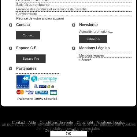
Satisfait ou remboursé
Garantie des produits et extensions de garantie
Confidentialité
Reprise de votre ancien appareil
Contact
Newsletter
Actualité, promotions...
Espace C.E.
Mentions Légales
Mentions légales
Sécurité
Partenaires
Contact
Aide
Conditions de vente
Copyright
Mentions légales
En poursuivant votre navigation sur ce site, vous acceptez l'utilisation de Cookies
à des fins statistiques et commerciales.
Design de Lo
Store Factory
OK