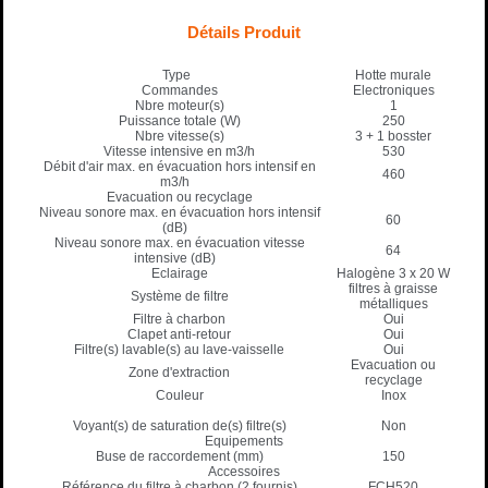
Détails Produit
Type
Hotte murale
Commandes
Electroniques
Nbre moteur(s)
1
Puissance totale (W)
250
Nbre vitesse(s)
3 + 1 bosster
Vitesse intensive en m3/h
530
Débit d'air max. en évacuation hors intensif en
460
m3/h
Evacuation ou recyclage
Niveau sonore max. en évacuation hors intensif
60
(dB)
Niveau sonore max. en évacuation vitesse
64
intensive (dB)
Eclairage
Halogène 3 x 20 W
filtres à graisse
Système de filtre
métalliques
Filtre à charbon
Oui
Clapet anti-retour
Oui
Filtre(s) lavable(s) au lave-vaisselle
Oui
Evacuation ou
Zone d'extraction
recyclage
Couleur
Inox
Voyant(s) de saturation de(s) filtre(s)
Non
Equipements
Buse de raccordement (mm)
150
Accessoires
Référence du filtre à charbon (2 fournis)
FCH520