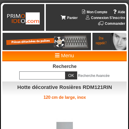
Mon Compte
Aide
Panier
Connexion
S'inscrire
Commander
Menu
Recherche
Recherche Avancée
Hotte décorative Rosières RDM121RIN
120 cm de large, inox