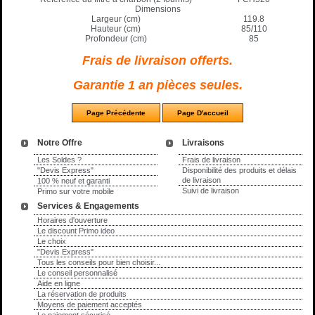
Dimensions
Largeur (cm)
119.8
Hauteur (cm)
85/110
Profondeur (cm)
85
Frais de livraison offerts.
Garantie 1 an pièces seules.
Notre Offre
Livraisons
Les Soldes ?
Frais de livraison
"Devis Express"
Disponibilité des produits et délais
de livraison
100 % neuf et garanti
Suivi de livraison
Primo sur votre mobile
Services & Engagements
Horaires d'ouverture
Le discount Primo ideo
Le choix
"Devis Express"
Tous les conseils pour bien choisir...
Le conseil personnalisé
Aide en ligne
La réservation de produits
Moyens de paiement acceptés
Le paiement sécurisé