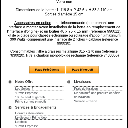
Verre noir
Dimensions de la hotte : L 119.8
x P 42.6 x H 83 à 110 cm
Sorties
diamètre 15 cm
Accessoires en option
: kit télécommande (comprenant une
interface à monter avant installation de la hotte en remplacement de
l'interface d'origine) et un boitier 40 x 75 x 15 mm (référence 990021)
,
kit de pilotage pour clapet électronique ou éclairage d'appoint (maximum
300 Watts) comprenant une interface de 2 fiches + câblage (référence
990030).
Consommables
: filtre à graisses métallique 315 x 270 mm (référence
7830020), filtre à charbon monoblok de rechange (référence 7400055)
Notre Offre
Livraisons
Les Soldes ?
Frais de livraison
"Devis Express"
Disponibilité des produits et délais
de livraison
100 % neuf et garanti
Suivi de livraison
Primo sur votre mobile
Services & Engagements
Horaires d'ouverture
Le discount Primo ideo
Le choix
"Devis Express"