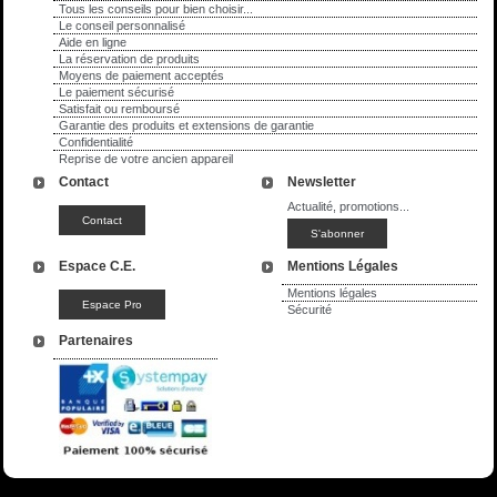
Tous les conseils pour bien choisir...
Le conseil personnalisé
Aide en ligne
La réservation de produits
Moyens de paiement acceptés
Le paiement sécurisé
Satisfait ou remboursé
Garantie des produits et extensions de garantie
Confidentialité
Reprise de votre ancien appareil
Contact
Newsletter
Actualité, promotions...
Espace C.E.
Mentions Légales
Mentions légales
Sécurité
Partenaires