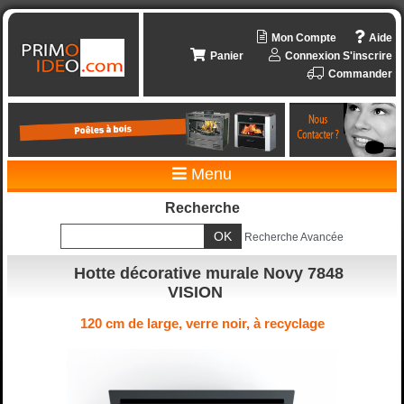
Mon Compte
Aide
Panier
Connexion
S'inscrire
Commander
Menu
Recherche
Recherche Avancée
Hotte décorative murale Novy 7848
VISION
120 cm de large, verre noir, à recyclage