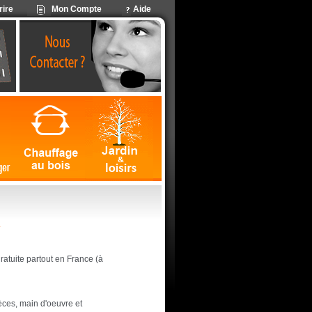
rire
Mon Compte
Aide
R
 gratuite partout en France (à
ièces, main d'oeuvre et