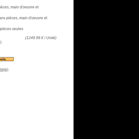
pièces, main d'oeuvre et
 ans pièces, main d'oeuvre et
 pièces seules
(
1249.99
€
/ Unité)
€
)
eils
mi(e)