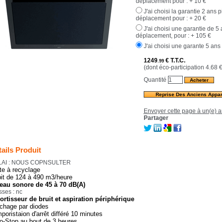
déplacement pour :
+ 10 €
J'ai choisi la garantie 2 ans 
déplacement pour :
+ 20 €
J'ai choisi une garantie de 5
déplacement, pour :
+ 105 €
J'ai choisi une garante 5 ans
1249
€
T.T.C.
.99
(dont éco-participation 4.68
Quantité
Reprise Des Anciens Appar
Envoyer cette page à un(e) a
Partager
ails Produit
AI : NOUS COPNSULTER
te à recyclage
it de 124 à 490 m3/heure
eau sonore de 45 à 70 dB(A)
sses : nc
rtisseur de bruit et aspiration périphérique
ichage par diodes
poristaion d'arrêt différé 10 minutes
o-Stop au bout de 3 heures