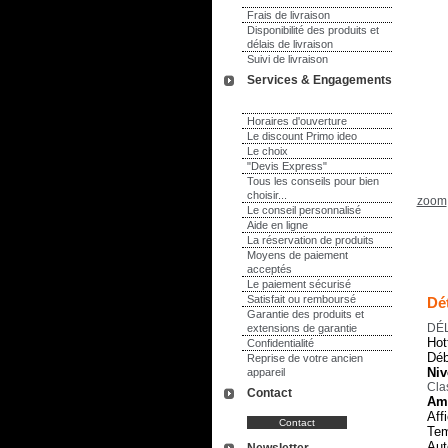
Frais de livraison
Disponibilité des produits et
délais de livraison
Suivi de livraison
Services & Engagements
Horaires d'ouverture
Le discount Primo ideo
Le choix
"Devis Express"
Tous les conseils pour bien
choisir...
zoom
Le conseil personnalisé
Aide en ligne
La réservation de produits
Moyens de paiement
acceptés
Le paiement sécurisé
Satisfait ou remboursé
Dét
Garantie des produits et
DÉL
extensions de garantie
Hot
Confidentialité
Déb
Reprise de votre ancien
Niv
appareil
Cla
Contact
Amo
Aff
Tem
Aut