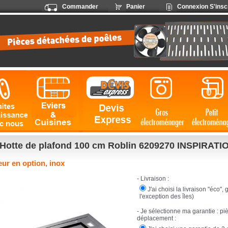
Commander
Panier
Connexion
S'insc
Hotte de plafond 100 cm Roblin 6209270 INSPIRATI
ur en option, inox
- Livraison :
J'ai choisi la livraison "éco",
l'exception des îles)
- Je sélectionne ma garantie : pi
déplacement :