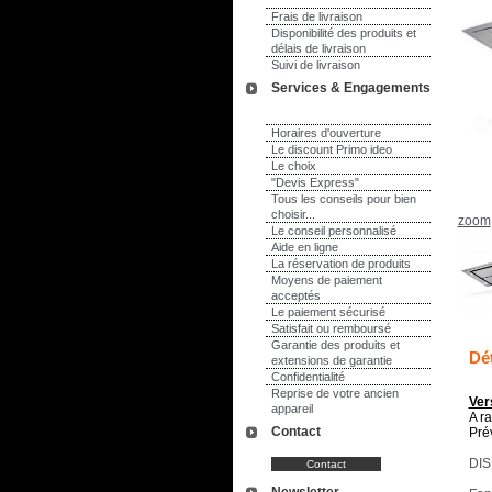
Frais de livraison
Disponibilité des produits et
délais de livraison
Suivi de livraison
Services & Engagements
Horaires d'ouverture
Le discount Primo ideo
Le choix
"Devis Express"
Tous les conseils pour bien
choisir...
zoom
Le conseil personnalisé
Aide en ligne
La réservation de produits
Moyens de paiement
acceptés
Le paiement sécurisé
Satisfait ou remboursé
Garantie des produits et
Dét
extensions de garantie
Confidentialité
Reprise de votre ancien
Ver
appareil
A r
Contact
Pré
DIS