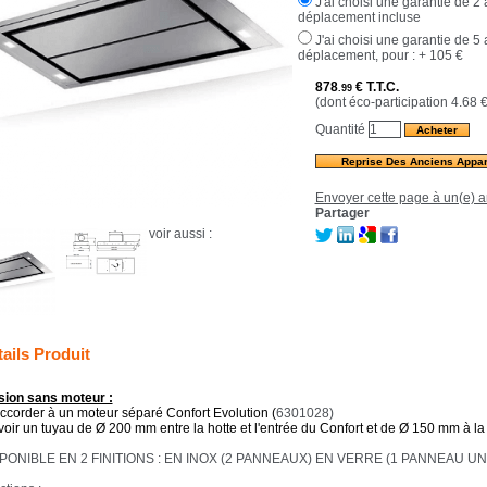
J'ai choisi une garantie de 2
déplacement incluse
J'ai choisi une garantie de 5
déplacement, pour :
+ 105 €
878
€
T.T.C.
.99
(dont éco-participation 4.68
Quantité
Reprise Des Anciens Appar
Envoyer cette page à un(e) a
Partager
voir aussi :
ails Produit
sion sans moteur :
accorder à un moteur séparé Confort Evolution (
6301028)
voir un tuyau de Ø 200 mm entre la hotte et l'entrée du Confort et de Ø 150 mm à la 
PONIBLE EN 2 FINITIONS : EN INOX (2 PANNEAUX) EN VERRE (1 PANNEAU UN