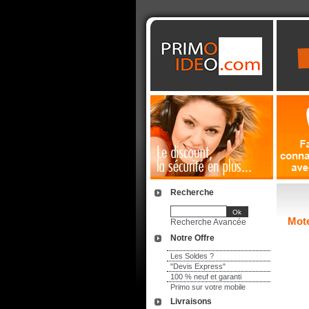
Recherche
Mote
Recherche Avancée
Notre Offre
Les Soldes ?
"Devis Express"
100 % neuf et garanti
Primo sur votre mobile
Livraisons