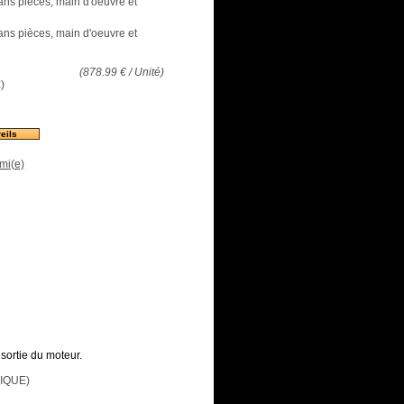
 ans pièces, main d'oeuvre et
 ans pièces, main d'oeuvre et
(
878.99
€
/ Unité)
€
)
eils
mi(e)
sortie du moteur.
IQUE)