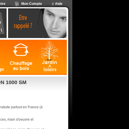
rire
Mon Compte
Aide
ON 1000 SM
 gratuite partout en France (à
èces, main d'oeuvre et