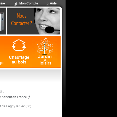
rire
Mon Compte
Aide
t :
ite partout en France (à
ôt de Lagny le Sec (60)