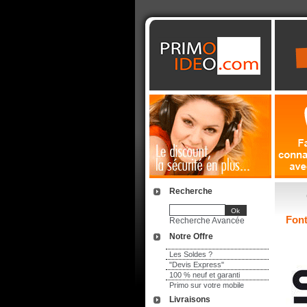
Recherche
Font
Recherche Avancée
Notre Offre
Les Soldes ?
"Devis Express"
100 % neuf et garanti
Primo sur votre mobile
Livraisons