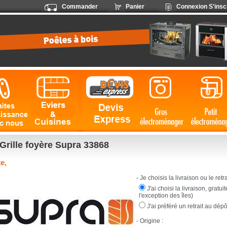
Commander
Panier
Connexion
S'insc
Grille foyère Supra 33868
e,
- Je choisis la livraison ou le retrai
J'ai choisi la livraison, gratu
l'exception des îles)
J'ai préféré un retrait au dép
- Origine :