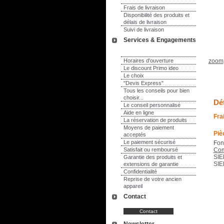
Frais de livraison
Disponibilité des produits et
délais de livraison
Suivi de livraison
Services & Engagements
Horaires d'ouverture
zoom
Le discount Primo ideo
Le choix
"Devis Express"
Tous les conseils pour bien
choisir...
Dét
Le conseil personnalisé
Aide en ligne
Frai
La réservation de produits
Moyens de paiement
Piè
acceptés
Le paiement sécurisé
Fon
Satisfait ou remboursé
Com
SIE
Garantie des produits et
SIE
extensions de garantie
Confidentialité
Reprise de votre ancien
appareil
Contact