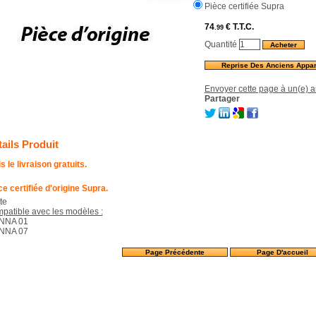
Pièce certifiée Supra
74
€
T.T.C.
.99
Quantité
Reprise Des Anciens Appar
Envoyer cette page à un(e) a
Partager
ails Produit
s le livraison gratuits.
ce certifiée d'origine Supra.
te
patible avec les modèles :
NNA 01
NNA 07