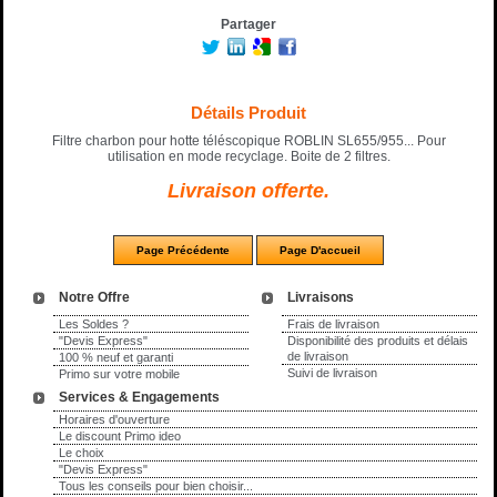
Partager
Détails Produit
Filtre charbon pour hotte téléscopique ROBLIN SL655/955... Pour
utilisation en mode recyclage. Boite de 2 filtres.
Livraison offerte
.
Notre Offre
Livraisons
Les Soldes ?
Frais de livraison
"Devis Express"
Disponibilité des produits et délais
de livraison
100 % neuf et garanti
Suivi de livraison
Primo sur votre mobile
Services & Engagements
Horaires d'ouverture
Le discount Primo ideo
Le choix
"Devis Express"
Tous les conseils pour bien choisir...