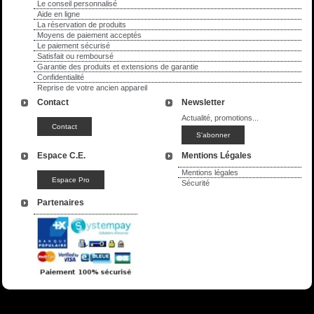
Le conseil personnalisé
Aide en ligne
La réservation de produits
Moyens de paiement acceptés
Le paiement sécurisé
Satisfait ou remboursé
Garantie des produits et extensions de garantie
Confidentialité
Reprise de votre ancien appareil
Contact
Newsletter
Actualité, promotions...
Espace C.E.
Mentions Légales
Mentions légales
Sécurité
Partenaires