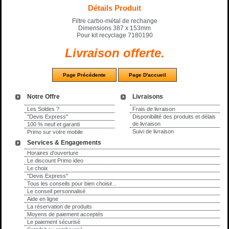
Détails Produit
Filtre carbo-métal de rechange
Dimensions 387 x 153mm
Pour kit recyclage 7180190
Livraison offerte.
Notre Offre
Livraisons
Les Soldes ?
Frais de livraison
"Devis Express"
Disponibilité des produits et délais
de livraison
100 % neuf et garanti
Suivi de livraison
Primo sur votre mobile
Services & Engagements
Horaires d'ouverture
Le discount Primo ideo
Le choix
"Devis Express"
Tous les conseils pour bien choisir...
Le conseil personnalisé
Aide en ligne
La réservation de produits
Moyens de paiement acceptés
Le paiement sécurisé