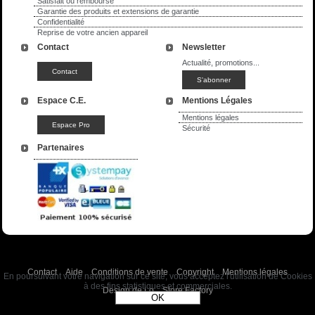
Satisfait ou remboursé
Garantie des produits et extensions de garantie
Confidentialité
Reprise de votre ancien appareil
Contact
Newsletter
Actualité, promotions...
Espace C.E.
Mentions Légales
Mentions légales
Sécurité
Partenaires
Contact
Aide
Conditions de vente
Copyright
Mentions légales
En poursuivant votre navigation sur ce site, vous acceptez l'utilisation de Cookies
à des fins statistiques et commerciales.
Design de Lo
Store Factory
OK